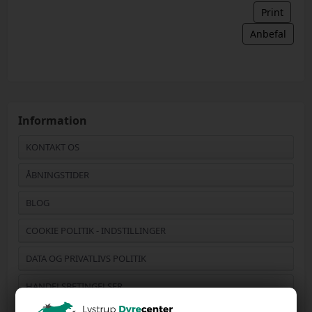
Print
Anbefal
Information
KONTAKT OS
ÅBNINGSTIDER
BLOG
COOKIE POLITIK - INDSTILLINGER
DATA OG PRIVATLIVS POLITIK
HANDELSBETINGELSER