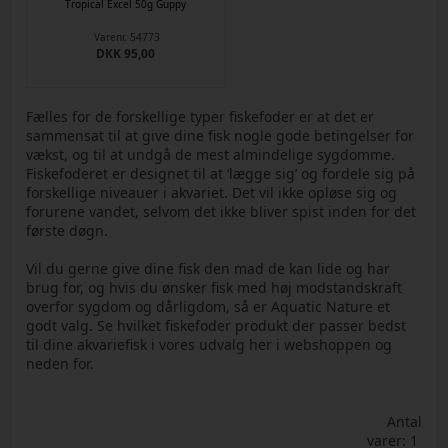
Tropical Excel 50g Guppy
Varenr.
54773
DKK 95,00
Fælles for de forskellige typer fiskefoder er at det er
sammensat til at give dine fisk nogle gode betingelser for
vækst, og til at undgå de mest almindelige sygdomme.
Fiskefoderet er designet til at ‘lægge sig’ og fordele sig på
forskellige niveauer i akvariet. Det vil ikke opløse sig og
forurene vandet, selvom det ikke bliver spist inden for det
første døgn.
Vil du gerne give dine fisk den mad de kan lide og har
brug for, og hvis du ønsker fisk med høj modstandskraft
overfor sygdom og dårligdom, så er Aquatic Nature et
godt valg. Se hvilket fiskefoder produkt der passer bedst
til dine akvariefisk i vores udvalg her i webshoppen og
neden for.
Antal
varer: 1