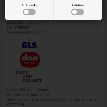
Funktionelle
Statistiske
www.DYRECENTER.dk
Møgelgårdsvej 19
8520 Lystrup, Århus
CVR. 17468898
kundecenter@dyrecenter.dk
ClickNCollect kan afhentes
efter ordren er gennemført
i åbningstiden, efter modtaget SMS om ordren er klar til
afhentning.