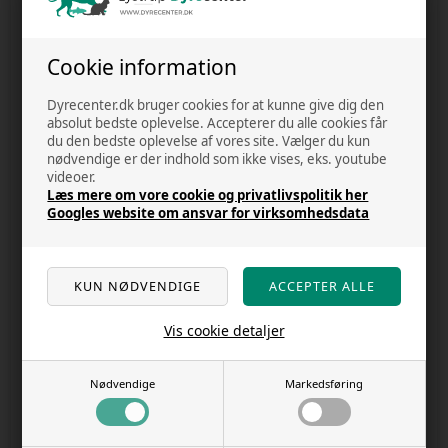
F.A.Q.
KUNDECENTER - LOG IND
Cookie information
OUTLET
Dyrecenter.dk bruger cookies for at kunne give dig den
absolut bedste oplevelse. Accepterer du alle cookies får
OM OS
du den bedste oplevelse af vores site. Vælger du kun
nødvendige er der indhold som ikke vises, eks. youtube
RABAT
videoer.
Læs mere om vore cookie og privatlivspolitik her
KUNDE ANMELDELSER
Googles website om ansvar for virksomhedsdata
REKLAMATION
FRAGT OG AFSENDELSE
FORTRYD DIT KØB
Vis cookie detaljer
NYHEDER
Nødvendige
Markedsføring
VIS KURV
GÅ TIL KASSEN