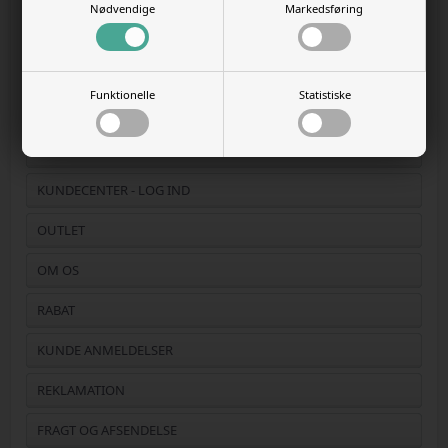
Nødvendige
Markedsføring
COOKIE POLITIK - INDSTILLINGER
DATA OG PRIVATLIVS POLITIK
Funktionelle
Statistiske
HANDELSBETINGELSER
F.A.Q.
KUNDECENTER - LOG IND
OUTLET
OM OS
RABAT
KUNDE ANMELDELSER
REKLAMATION
FRAGT OG AFSENDELSE