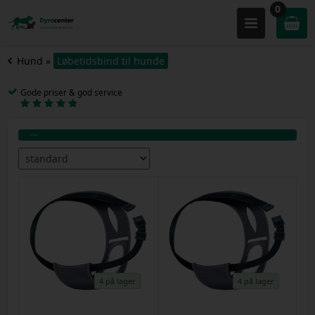
0
Hund
»
Løbetidsbind til hunde
Gode priser & god service
4 på lager
4 på lager