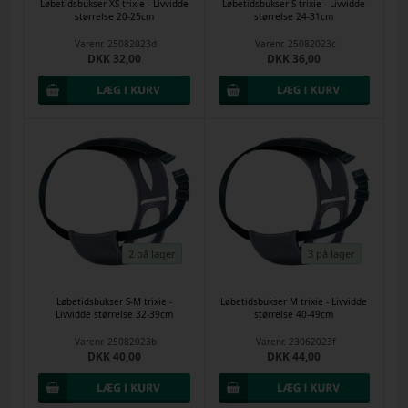
Løbetidsbukser XS trixie - Livvidde
Løbetidsbukser S trixie - Livvidde
størrelse 20-25cm
størrelse 24-31cm
Varenr.
25082023d
Varenr.
25082023c
DKK 32,00
DKK 36,00
2 på lager
3 på lager
Løbetidsbukser S-M trixie -
Løbetidsbukser M trixie - Livvidde
Livvidde størrelse 32-39cm
størrelse 40-49cm
Varenr.
25082023b
Varenr.
23062023f
DKK 40,00
DKK 44,00