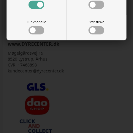
NYHEDER
VIS KURV
Funktionelle
Statistiske
GÅ TIL KASSEN
www.DYRECENTER.dk
Møgelgårdsvej 19
8520 Lystrup, Århus
CVR. 17468898
kundecenter@dyrecenter.dk