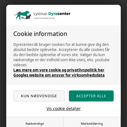
DATA OG PRIVATLIVS POLITIK
HANDELSBETINGELSER
F.A.Q.
Cookie information
KUNDECENTER - LOG IND
Dyrecenter.dk bruger cookies for at kunne give dig den
absolut bedste oplevelse. Accepterer du alle cookies får
OUTLET
du den bedste oplevelse af vores site. Vælger du kun
nødvendige er der indhold som ikke vises, eks. youtube
OM OS
videoer.
Læs mere om vore cookie og privatlivspolitik her
Googles website om ansvar for virksomhedsdata
RABAT
KUNDE ANMELDELSER
REKLAMATION
Vis cookie detaljer
FRAGT OG AFSENDELSE
FORTRYD DIT KØB
Nødvendige
Markedsføring