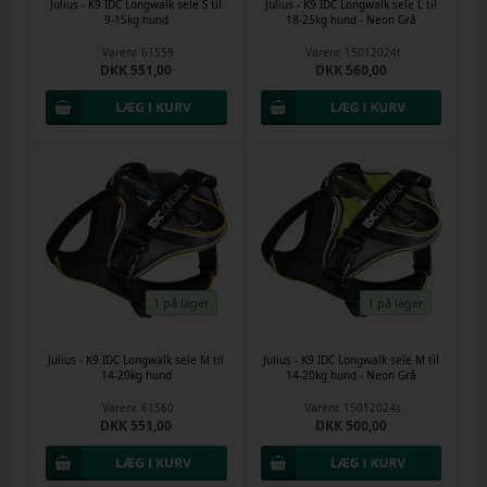
Julius - K9 IDC Longwalk sele S til
Julius - K9 IDC Longwalk sele L til
9-15kg hund
18-25kg hund - Neon Grå
Varenr.
61559
Varenr.
15012024t
DKK 551,00
DKK 560,00
1 på lager
1 på lager
Julius - K9 IDC Longwalk sele M til
Julius - K9 IDC Longwalk sele M til
14-20kg hund
14-20kg hund - Neon Grå
Varenr.
61560
Varenr.
15012024s
DKK 551,00
DKK 500,00