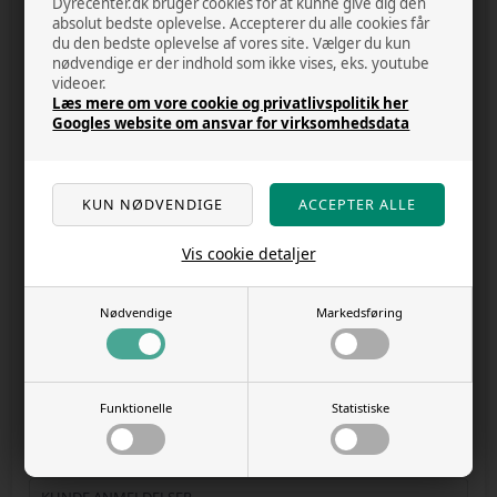
Dyrecenter.dk bruger cookies for at kunne give dig den
KONTAKT OS
absolut bedste oplevelse. Accepterer du alle cookies får
du den bedste oplevelse af vores site. Vælger du kun
ÅBNINGSTIDER
nødvendige er der indhold som ikke vises, eks. youtube
videoer.
BLOG
Læs mere om vore cookie og privatlivspolitik her
Googles website om ansvar for virksomhedsdata
COOKIE POLITIK - INDSTILLINGER
DATA OG PRIVATLIVS POLITIK
HANDELSBETINGELSER
Vis cookie detaljer
F.A.Q.
Nødvendige
Markedsføring
KUNDECENTER - LOG IND
OUTLET
OM OS
Funktionelle
Statistiske
RABAT