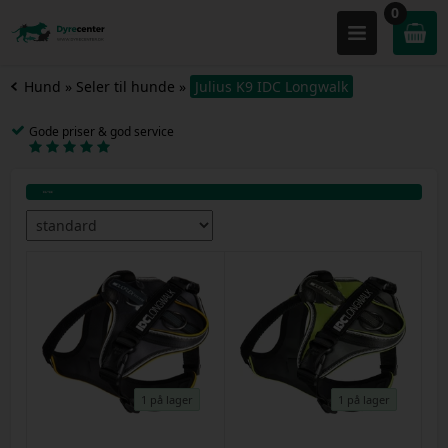
0
Hund
»
Seler til hunde
»
Julius K9 IDC Longwalk
Gode priser & god service
1 på lager
1 på lager