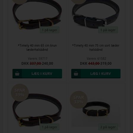
1 på lager
1 på lager
*Timely 40 mm 65 cm brun
*Timely 40 mm 75 cm sort læder
læderhalsbånd
halsbånd
Varenr.
59717
Varenr.
61582
DKK
337,00
240,00
DKK
443,00
319,00
SPAR
39%
SPAR
33%
1 på lager
2 på lager