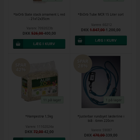
*biOrb Slate stack ornament L red
*BiOrb Tube MCR 15 Liter sort
- 21x12x35cm
Varenr.
60212
Varenr.
7092023b
DKK
1.847,00
1.200,00
DKK
526,00
400,00
SPAR
SPAR
28%
42%
11 på lager
1 på lager
*Hampestrø 1,5kg
*Justerbar rundsyet læderline i
blå - 6mm 220cm
Varenr.
11102024a
Varenr.
59087
DKK
72,00
42,00
DKK
470,00
339,00