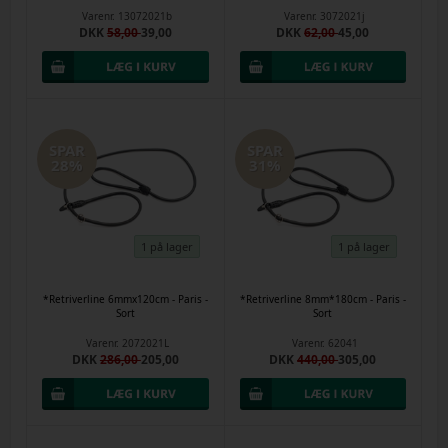
Varenr.
13072021b
Varenr.
3072021j
DKK
58,00
39,00
DKK
62,00
45,00
SPAR
SPAR
28%
31%
1 på lager
1 på lager
*Retriverline 6mmx120cm - Paris -
*Retriverline 8mm*180cm - Paris -
Sort
Sort
Varenr.
2072021L
Varenr.
62041
DKK
286,00
205,00
DKK
440,00
305,00