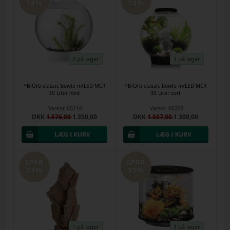
14%
14%
2 på lager
1 på lager
*BiOrb classic bowle m/LED MCR
*BiOrb classic bowle m/LED MCR
30 Liter hvid
30 Liter sort
Varenr.
60210
Varenr.
60209
DKK
1.576,00
1.350,00
DKK
1.507,00
1.300,00
SPAR
SPAR
24%
35%
1 på lager
1 på lager