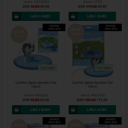
Varenr.
22072026d
Varenr.
57795
DKK
45,00
40,00
DKK
119,00
99,00
SPAR
SPAR
10%
11%
5 på lager
3 på lager
CoolPets Splash Sprinkler Pad
CoolPets Splash Sprinkler Pad
100cm
150cm
Varenr.
4082026a
Varenr.
4082026b
DKK
95,00
85,00
DKK
195,00
175,00
SPAR
SPAR