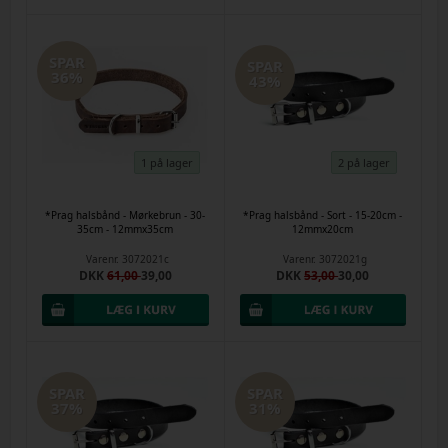
SPAR
SPAR
36%
43%
1 på lager
2 på lager
*Prag halsbånd - Mørkebrun - 30-
*Prag halsbånd - Sort - 15-20cm -
35cm - 12mmx35cm
12mmx20cm
Varenr.
3072021c
Varenr.
3072021g
DKK
61,00
39,00
DKK
53,00
30,00
SPAR
SPAR
37%
31%