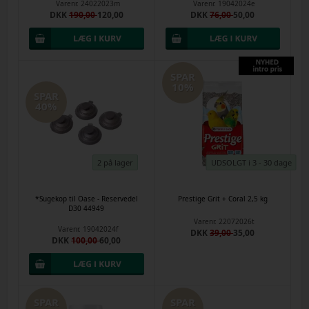
Varenr.
24022023m
Varenr.
19042024e
DKK
190,00
120,00
DKK
76,00
50,00
SPAR
10%
SPAR
40%
2 på lager
UDSOLGT i 3 - 30 dage
*Sugekop til Oase - Reservedel
Prestige Grit + Coral 2,5 kg
D30 44949
Varenr.
22072026t
Varenr.
19042024f
DKK
39,00
35,00
DKK
100,00
60,00
SPAR
SPAR