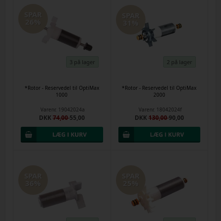
SPAR
SPAR
26%
31%
3 på lager
2 på lager
*Rotor - Reservedel til OptiMax
*Rotor - Reservedel til OptiMax
1000
2000
Varenr.
19042024a
Varenr.
18042024f
DKK
74,00
55,00
DKK
130,00
90,00
SPAR
SPAR
36%
25%