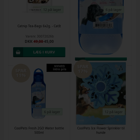
12 på lager
6 på lager
Catnip Tea-Bags 6x2g. - CatIt
CoolPets Fresh 2GO Water bottle
300ml
Varenr.
30072026b
Varenr.
22072026c
DKK
49,00
45,00
DKK
39,00
35,00
SPAR
SPAR
17%
11%
6 på lager
12 på lager
CoolPets Fresh 2GO Water bottle
CoolPets Ice Flower Sprinkler til
500ml
hunde