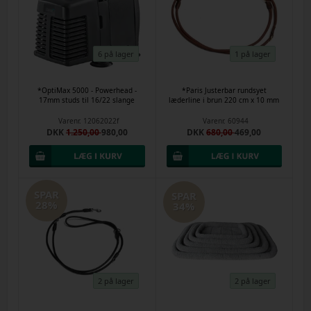
6 på lager
1 på lager
*OptiMax 5000 - Powerhead -
*Paris Justerbar rundsyet
17mm studs til 16/22 slange
læderline i brun 220 cm x 10 mm
Varenr.
12062022f
Varenr.
60944
DKK
1.250,00
980,00
DKK
680,00
469,00
SPAR
SPAR
28%
34%
2 på lager
2 på lager