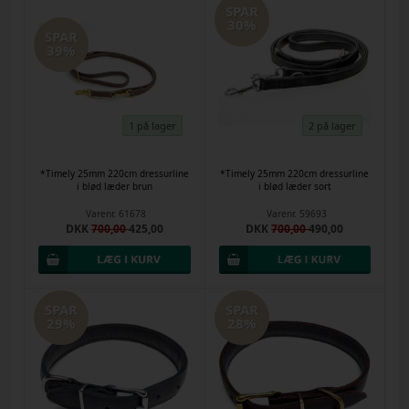
SPAR
30%
SPAR
39%
1 på lager
2 på lager
*Timely 25mm 220cm dressurline
*Timely 25mm 220cm dressurline
i blød læder brun
i blød læder sort
Varenr.
61678
Varenr.
59693
DKK
700,00
425,00
DKK
700,00
490,00
SPAR
SPAR
29%
28%