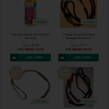
3 på lager
1 på lager
*Sera Bio Nitrivec 250 ml til 625
*Timely 10mm 220cm blød
liter vand
Rundsyet dressurline
Varenr.
38740
Varenr.
59701
DKK
199,00
110,00
DKK
680,00
390,00
SPAR
SPAR
26%
28%
2 på lager
1 på lager