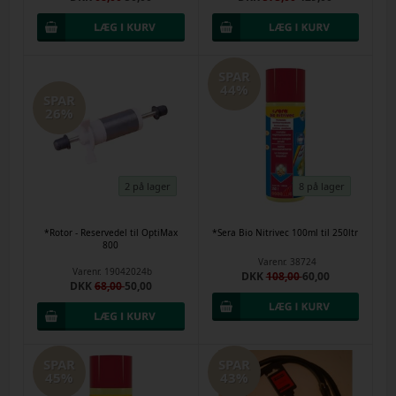
SPAR
44%
SPAR
26%
2 på lager
8 på lager
*Rotor - Reservedel til OptiMax
*Sera Bio Nitrivec 100ml til 250ltr
800
Varenr.
38724
Varenr.
19042024b
DKK
108,00
60,00
DKK
68,00
50,00
SPAR
SPAR
45%
43%