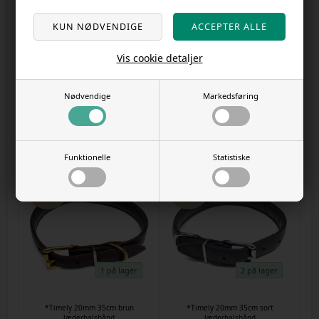
1 på lager
1 på lager
Vis cookie detaljer
*Timely 20mm 220cm dressurline
*Timely 20mm 220cm dressurline
i blød læder
i blød læder sort
Nødvendige
Markedsføring
Varenr.
59691
Varenr.
59694
DKK
507,00
381,00
DKK
650,00
459,00
Funktionelle
Statistiske
SPAR
SPAR
30%
28%
1 på lager
2 på lager
*Timely 20mm 35cm brun
*Timely 20mm 35cm sort
læderhalsbånd
læderhalsbånd