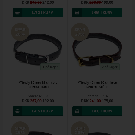
DKK
295,00
212,00
DKK
278,00
199,00
SPAR
SPAR
28%
27%
1 på lager
2 på lager
*Timely 30 mm 65 cm sort
*Timely 40 mm 60 cm brun
læderhalsbånd
læderhalsbånd
Varenr.
61583
Varenr.
59716
DKK
267,00
192,00
DKK
241,00
175,00
SPAR
SPAR
29%
28%