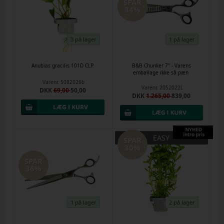
SPAR
34%
3 på lager
1 på lager
Anubias gracilis 101D CLP
B&B Chunker 7'' - Varens
emballage ikke så pæn
Varenr.
5082026b
Varenr.
2052022L
DKK
69,00
50,00
DKK
1.265,00
839,00
EASY
SPAR
30%
SPAR
36%
1 på lager
2 på lager