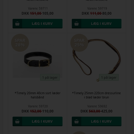
Varenr.
59711
Varenr.
59719
DKK
151,00
105,00
DKK
111,00
80,00
SPAR
SPAR
28%
25%
1 på lager
1 på lager
*Timely 20mm 40cm sort læder
*Timely 25mm 220cm dressurline
halsbånd
i blød læder brun
Varenr.
59720
Varenr.
59692
DKK
152,00
110,00
DKK
563,00
425,00