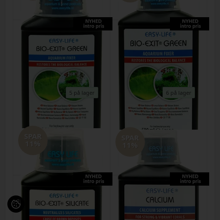
5 på lager
6 på lager
Easy Life Bio-Exit Green 250 ml
Easy Life Bio-Exit Green 500ml
SPAR
Varenr.
29072026g
Varenr.
29072026h
SPAR
11%
DKK
96,00
85,00
DKK
149,00
130,00
11%