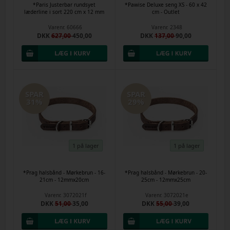
*Paris Justerbar rundsyet
*Pawise Deluxe seng XS - 60 x 42
læderline i sort 220 cm x 12 mm
cm - Outlet
Varenr.
60666
Varenr.
2348
DKK
627,00
450,00
DKK
137,00
90,00
SPAR
SPAR
31%
29%
1 på lager
1 på lager
*Prag halsbånd - Mørkebrun - 16-
*Prag halsbånd - Mørkebrun - 20-
21cm - 12mmx20cm
25cm - 12mmx25cm
Varenr.
3072021f
Varenr.
3072021e
DKK
51,00
35,00
DKK
55,00
39,00