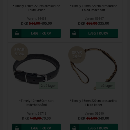
*Timely 12mm 220cm dressurline
*Timely 12mm 220cm dressurline
i blød læder
i blød læder sort
Varenr.
56433
Varenr.
59697
DKK
544,00
405,00
DKK
466,00
335,00
SPAR
SPAR
53%
25%
2 på lager
1 på lager
*Timely 12mm30cm sort
*Timely 16mm 220cm dressurline
læderhalsbånd
i blød læder
Varenr.
59718
Varenr.
59690
DKK
148,00
70,00
DKK
464,00
349,00