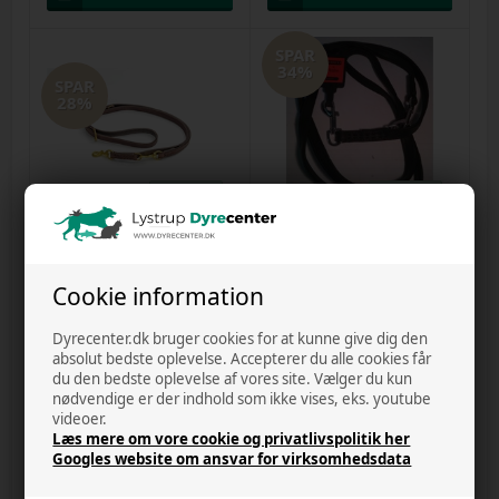
SPAR
34%
SPAR
28%
1 på lager
2 på lager
*Timely 16mm 220cm dressurline
*Timely 16mm 220cm dressurline
i blød læder
i blød læder sort
Cookie information
Varenr.
14122024a
Varenr.
59696
DKK
651,00
469,00
DKK
460,00
305,00
Dyrecenter.dk bruger cookies for at kunne give dig den
absolut bedste oplevelse. Accepterer du alle cookies får
du den bedste oplevelse af vores site. Vælger du kun
nødvendige er der indhold som ikke vises, eks. youtube
SPAR
SPAR
videoer.
25%
29%
Læs mere om vore cookie og privatlivspolitik her
Googles website om ansvar for virksomhedsdata