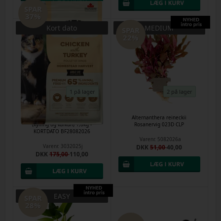
SPAR
37%
Kort dato
MEDIUM
SPAR
22%
1 på lager
2 på lager
ACANA CAT Homestead Harvest
Alternanthera reineckii
(kylling og kalkun) 1,8kg -
Rosanervig 023D CLP
KORTDATO BF28082026
Varenr.
5082026a
Varenr.
3032025j
DKK
51,00
40,00
DKK
175,00
110,00
EASY
SPAR
28%