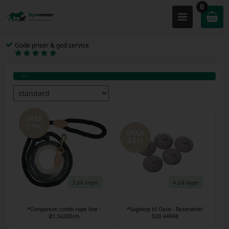
0
Gode priser & god service
SPAR
37%
SPAR
34%
3 på lager
4 på lager
*Companion combi-rope line -
*Sugekop til Oase - Reservedel
Ø1,5x200cm
D20 44948