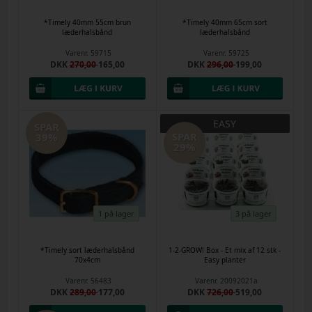
*Timely 40mm 55cm brun
*Timely 40mm 65cm sort
læderhalsbånd
læderhalsbånd
Varenr.
59715
Varenr.
59725
DKK
270,00
165,00
DKK
296,00
199,00
EASY
SPAR
SPAR
39%
29%
1 på lager
3 på lager
*Timely sort læderhalsbånd
1-2-GROW! Box - Et mix af 12 stk -
70x4cm
Easy planter
Varenr.
56483
Varenr.
20092021a
DKK
289,00
177,00
DKK
726,00
519,00