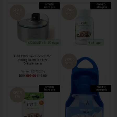
SPAR
SPAR
7%
9%
UDSOLGT i 3 - 30 dage
4 på lager
Catit PIXI Stainless Steel UV-C
Catnip Bubbles 142ml - CatIt
SPAR
Drinking Fountain 5 liter -
10%
Drikkefontæne
Varenr.
30072026c
DKK
55,00
50,00
Varenr.
22072026g
DKK
699,00
649,00
SPAR
8%