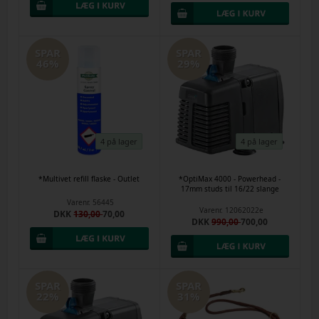
SPAR
SPAR
46%
29%
4 på lager
4 på lager
*Multivet refill flaske - Outlet
*OptiMax 4000 - Powerhead -
17mm studs til 16/22 slange
Varenr.
56445
Varenr.
12062022e
DKK
130,00
70,00
DKK
990,00
700,00
SPAR
SPAR
22%
31%