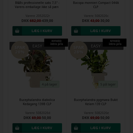
B&Bs professionelle saks 7,5" -
Bacopa monnieri Compact 044A
Varens emballage ikke så pæn
CLP
Varenr.
2052022r
Varenr.
5082026c
DKK
682,00
439,00
DKK
43,00
30,00
EASY
EASY
SPAR
SPAR
28%
28%
4 på lager
5 på lager
Bucephalandra diabolica
Bucephalandra pygmaea Bukit
Kedagang 139B CLP
Kelam 139 CLP
Varenr.
5082026d
Varenr.
5082026e
DKK
69,00
50,00
DKK
69,00
50,00