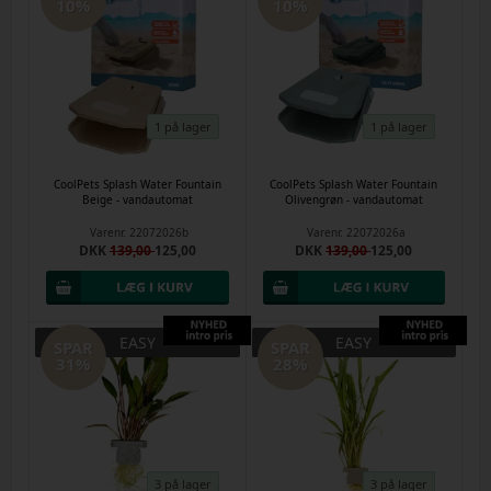
10%
10%
1 på lager
1 på lager
CoolPets Splash Water Fountain
CoolPets Splash Water Fountain
Beige - vandautomat
Olivengrøn - vandautomat
Varenr.
22072026b
Varenr.
22072026a
DKK
139,00
125,00
DKK
139,00
125,00
EASY
EASY
SPAR
SPAR
31%
28%
3 på lager
3 på lager