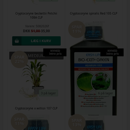
Cryptocoryne beckettii Petchii
Cryptocoryne spiralis Red 105 CLP
108A CLP
Varenr.
5082026g
SPAR
Varenr.
5082026f
DKK
69,00
50,00
11%
DKK
51,00
35,00
MEDIUM
SPAR
22%
3 på lager
6 på lager
Cryptocoryne x willisii 107 CLP
Easy Life Bio-Exit Green 1000ml
Varenr.
5082026h
Varenr.
29072026i
SPAR
SPAR
DKK
51,00
40,00
DKK
235,00
210,00
11%
13%