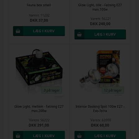
Fauna box small
Glow Light, lille - Fatning E27
max.100w
Varenr.
11232
Varenr.
56221
DKK 37,00
DKK 240,00
3 på lager
12 på lager
Glow Light, mellem - Fatning E27
Intense Basking Spot 100w E27 -
max.200w
Exo-Terra
Varenr.
56222
Varenr.
62000
DKK 291,00
DKK 68,00