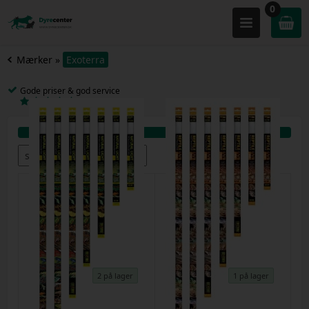
0
Mærker
»
Exoterra
Gode priser & god service
2 på lager
1 på lager