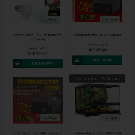
6 på lager
2 på lager
Reptile vision E27 25w stimulere
Thermostat max 100w - exoterra
formering
Varenr.
61429
Varenr.
59133
DKK 252,00
DKK 277,00
Ikke fragtfri - Pallevare
2 på lager
1 på lager
Thermostat max 300w - exoterra
Exoterra terrarium 60X45X45CM