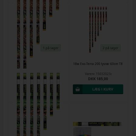
1 på lager
2 på lager
18 w Exo-Terra UVB 150 rør 60 cm
18w Exo-Terra 200 lysrør 60cm T8
T8
Varenr.
15032023c
Varenr.
28623
DKK 185,00
DKK 199,00