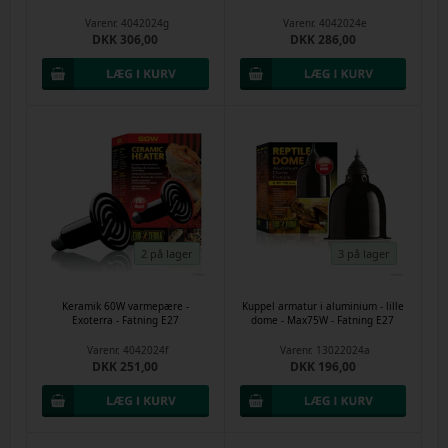
Varenr.
4042024g
Varenr.
4042024e
DKK 306,00
DKK 286,00
2 på lager
3 på lager
Keramik 60W varmepære -
Kuppel armatur i aluminium - lille
Exoterra - Fatning E27
dome - Max75W - Fatning E27
Varenr.
4042024f
Varenr.
13022024a
DKK 251,00
DKK 196,00