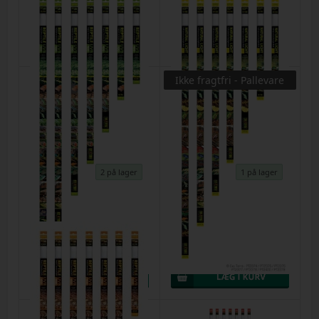
Varenr.
15032023b
Varenr.
61268
DKK 174,00
DKK 188,00
Ikke fragtfri - Pallevare
2 på lager
1 på lager
25w Exo-Terra UVB 100 - (5.0 rør)
30 w Exo-Terra natural light- 90
75cm T8
cm T8
Varenr.
61264
Varenr.
7839
DKK 210,00
DKK 147,00