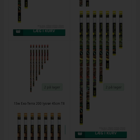
15 w Exo-Terra natural light - 45
15 w Exo-Terra UVB 150 rør 45cm
cm T8
T8
Varenr.
62004
Varenr.
61267
DKK 106,00
DKK 167,00
2 på lager
2 på lager
15w Exo-Terra 200 lysrør 45cm T8
18 w Exo-Terra natural light - 60
cm T8
Varenr.
15032023d
Varenr.
11042023a
DKK 146,00
DKK 105,00