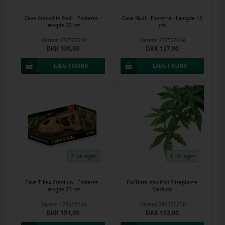
Cave Crocodile Skull - Exoterra -
Cave Skull - Exoterra - Længde 15
Længde 22 cm
cm
Varenr.
17052024c
Varenr.
17052024e
DKK 130,00
DKK 127,00
2 på lager
1 på lager
Cave T Rex Cranium - Exoterra -
ExoTerra Abuliton Silkeplante
Længde 23 cm
Medium
Varenr.
17052024d
Varenr.
28032025b
DKK 151,00
DKK 103,00