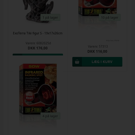
1 på lager
10 på lager
ExoTerra Tiki figur S - 19x17x26cm
Heat glo Infrarød varmepære
100w E27 til dyr
Varenr.
6082025d
Varenr.
57313
DKK 176,00
DKK 116,00
4 på lager
Heat glo Infrarød varmepære 50w