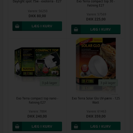
Daylight spot 75w - exoterra - E27
Exo Terra compact top 30 -
Fatning E27
Varenr.
56250
Varenr.
57569
DKK 80,00
DKK 225,00
3 på lager
3 på lager
Exo Terra compact top nano -
Exo Terra Solar Glo UV-pære - 125
Fatning E27
Watt
Varenr.
7884
Varenr.
61463
DKK 240,00
DKK 359,00