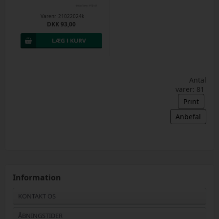
E27 til dyr
Varenr.
21022024k
DKK 93,00
Antal
varer: 81
Print
Anbefal
Information
KONTAKT OS
ÅBNINGSTIDER