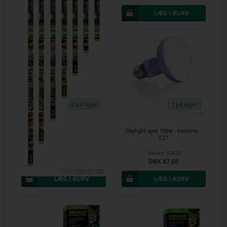
2 på lager
3 på lager
36w Exo-Terra UVB 100 - (5.0 rør)
Daylight spot 100w - exoterra -
120cm T8
E27
Varenr.
61266
Varenr.
52810
DKK 265,00
DKK 87,00