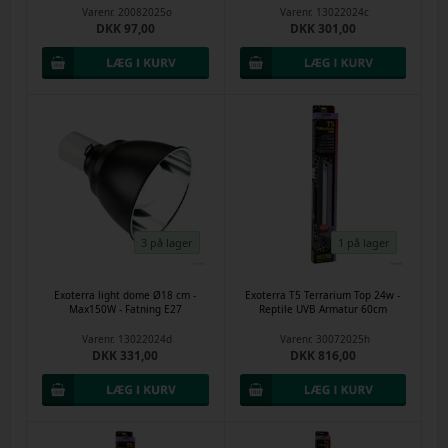
Varenr.
20082025o
Varenr.
13022024c
DKK 97,00
DKK 301,00
3 på lager
1 på lager
Exoterra light dome Ø18 cm -
Exoterra T5 Terrarium Top 24w -
Max150W - Fatning E27
Reptile UVB Armatur 60cm
Varenr.
13022024d
Varenr.
30072025h
DKK 331,00
DKK 816,00