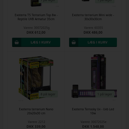
Exoterra T5 Terrarium Top 8w -
Exoterra terrarium Mini wide -
Reptile UVB Armatur 35cm
30x30x30cm
Varenr.
30072025g
Varenr.
60355
DKK 612,00
DKK 486,00
8 på lager
1 på lager
Exoterra terrarium Nano
Exoterra Terrasky Uv - Uvb Led
20x20x30 cm
10w
Varenr.
2212
Varenr.
30072025e
DKK 339,00
DKK 1.548,00