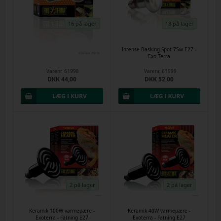
16 på lager
18 på lager
Intense Basking Spot 50w E27 -
Intense Basking Spot 75w E27 -
Exo-Terra
Exo-Terra
Varenr.
61998
Varenr.
61999
DKK 44,00
DKK 52,00
2 på lager
2 på lager
Keramik 100W varmepære -
Keramik 40W varmepære -
Exoterra - Fatning E27
Exoterra - Fatning E27