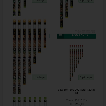
30w Exo-Terra UVB 100 - (5.0 rør)
36 w Exo-Terra natural light - 120
90cm T8
cm T8
Varenr.
61265
Varenr.
62006
DKK 227,00
DKK 176,00
1 på lager
2 på lager
36 w Exo-Terra UVB 150 rør
36w Exo-Terra 200 lysrør 120cm
120cm T8
T8
Varenr.
61270
Varenr.
15032023a
DKK 257,00
DKK 256,00