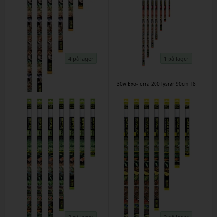
4 på lager
1 på lager
30 w Exo-Terra UVB 150 rør 90cm
30w Exo-Terra 200 lysrør 90cm T8
T8
Varenr.
28624
Varenr.
61269
DKK 246,00
DKK 290,00
2 på lager
2 på lager