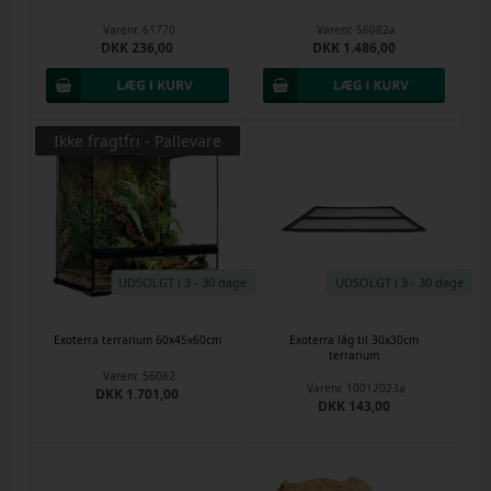
Varenr.
61770
Varenr.
56082a
DKK 236,00
DKK 1.486,00
Ikke fragtfri - Pallevare
UDSOLGT i 3 - 30 dage
UDSOLGT i 3 - 30 dage
Exoterra terrarium 60x45x60cm
Exoterra låg til 30x30cm
terrarium
Varenr.
56082
Varenr.
10012023a
DKK 1.701,00
DKK 143,00