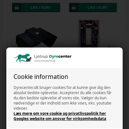
1 på lager
1 på lager
Exoterra Terrasky UV LED
Exoterra Terrasky UV-UVB LED 9
Cookie information
Terrarium Lys Monteringsklemmer
watt pære
Varenr.
30072025f
Varenr.
30072025k
Dyrecenter.dk bruger cookies for at kunne give dig den
DKK 60,00
DKK 1.136,00
absolut bedste oplevelse. Accepterer du alle cookies får
du den bedste oplevelse af vores site. Vælger du kun
nødvendige er der indhold som ikke vises, eks. youtube
videoer.
Læs mere om vore cookie og privatlivspolitik her
Googles website om ansvar for virksomhedsdata