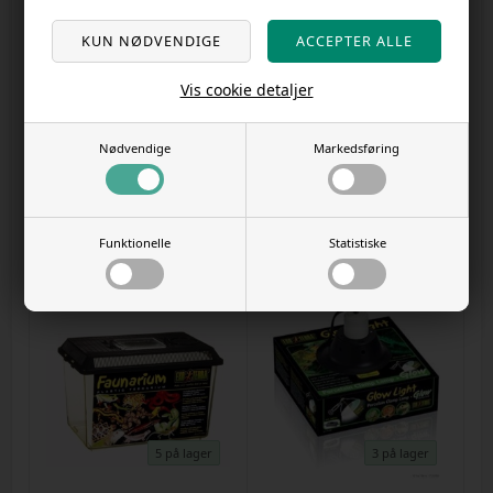
Vis cookie detaljer
1 på lager
2 på lager
Nødvendige
Markedsføring
Exoterra vandskål ekstra stor -
Exoterra vandskål stor
23X7X28CM
21X5X17,5cm
Varenr.
55052
Varenr.
28062023a
DKK 164,00
DKK 113,00
Funktionelle
Statistiske
5 på lager
3 på lager