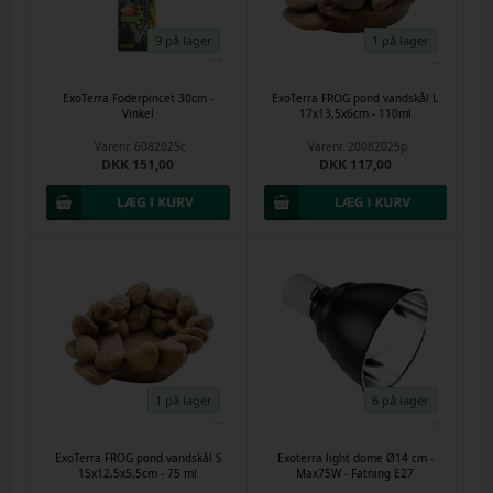
9 på lager
1 på lager
ExoTerra Foderpincet 30cm -
ExoTerra FROG pond vandskål L
Vinkel
17x13,5x6cm - 110ml
Varenr.
6082025c
Varenr.
20082025p
DKK 151,00
DKK 117,00
1 på lager
6 på lager
ExoTerra FROG pond vandskål S
Exoterra light dome Ø14 cm -
15x12,5x5,5cm - 75 ml
Max75W - Fatning E27