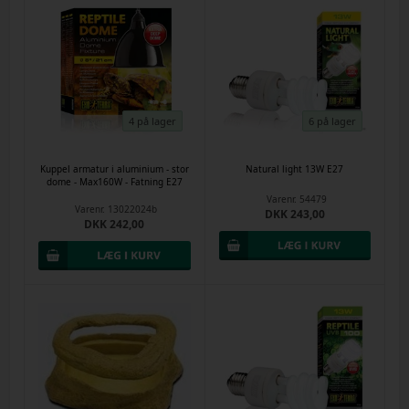
4 på lager
6 på lager
Kuppel armatur i aluminium - stor
Natural light 13W E27
dome - Max160W - Fatning E27
Varenr.
54479
Varenr.
13022024b
DKK 243,00
DKK 242,00