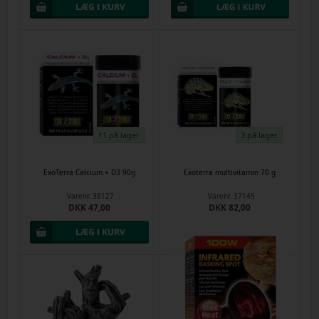
11 på lager
3 på lager
ExoTerra Calcium + D3 90g
Exoterra multivitamin 70 g
Varenr.
38127
Varenr.
37145
DKK 47,00
DKK 82,00