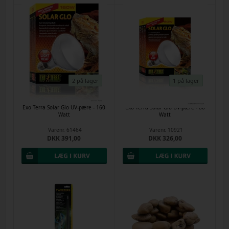
2 på lager
1 på lager
Exo Terra Solar Glo UV-pære - 160
Exo Terra Solar Glo UV-pære - 80
Watt
Watt
Varenr.
61464
Varenr.
10921
DKK 391,00
DKK 326,00