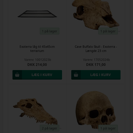
1 på lager
1 på lager
Exoterra låg til 45x45cm
Cave Buffalo Skull - Exoterra -
terrarium
Længde 23 cm
Varenr.
10012023b
Varenr.
17052024b
DKK 214,00
DKK 171,00
2 på lager
1 på lager