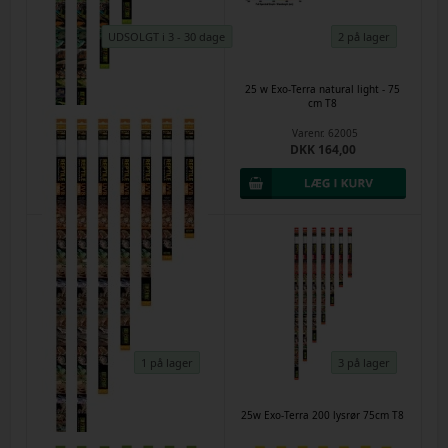
UDSOLGT i 3 - 30 dage
2 på lager
18w Exo-Terra UVB 100 - (5.0 rør)
25 w Exo-Terra natural light - 75
60cm T8
cm T8
Varenr.
61263
Varenr.
62005
DKK 178,00
DKK 164,00
1 på lager
3 på lager
25 w Exo-Terra UVB 150 rør 75cm
25w Exo-Terra 200 lysrør 75cm T8
T8