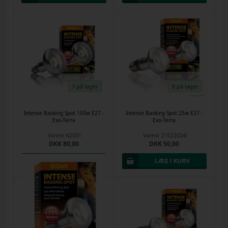
7 på lager
8 på lager
Intense Basking Spot 150w E27 -
Intense Basking Spot 25w E27 -
Exo-Terra
Exo-Terra
Varenr.
62001
Varenr.
21022024l
DKK 80,00
DKK 50,00