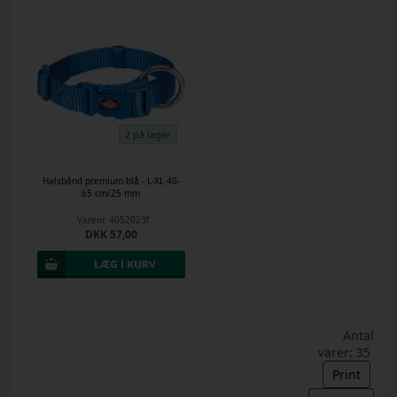
2 på lager
Halsbånd premium blå - L-XL 40-
65 cm/25 mm
Varenr.
4052023f
DKK 57,00
Antal
varer: 35
Print