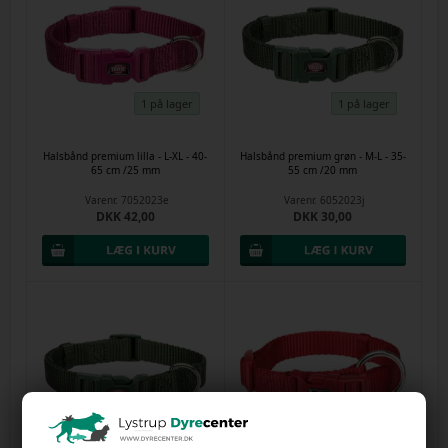
1 på lager
1 på lager
Halsbånd premium lilla - L-XL - 40-
Halsbånd premium grøn - M-L - 35-
65 cm /25 mm
55 cm /20 mm
Varenr.
7052023e
Varenr.
6052023j
DKK 42,00
DKK 30,00
1 på lager
1 på lager