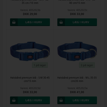
35 cm /10 mm
40 cm/15 mm
Varenr.
4052023b
Varenr.
4052023c
DKK 29,00
DKK 33,00
1 på lager
2 på lager
Halsbånd premium blå - S-M 30-45
Halsbånd premium blå - M-L 35-55
cm/15 mm
cm/20 mm
Varenr.
4052023d
Varenr.
4052023e
DKK 33,00
DKK 41,00