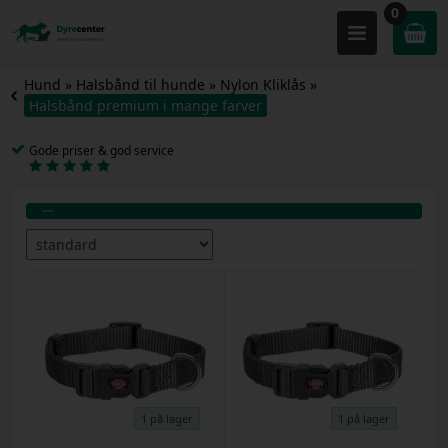
0
Hund
»
Halsbånd til hunde
»
Nylon Kliklås
»
Halsbånd premium i mange farver
Gode priser & god service
1 på lager
1 på lager