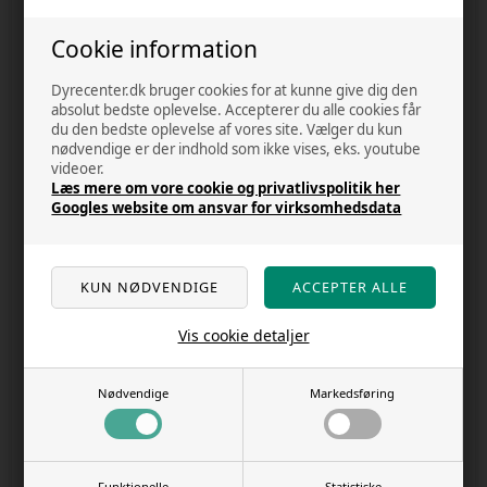
Halsbånd premium grøn - L-XL -
Halsbånd premium rød - XXS-XS -
Cookie information
40-65 cm /25 mm
15-25 cm /10 mm
Varenr.
6052023k
Varenr.
6052023b
Dyrecenter.dk bruger cookies for at kunne give dig den
DKK 51,00
DKK 25,00
absolut bedste oplevelse. Accepterer du alle cookies får
du den bedste oplevelse af vores site. Vælger du kun
nødvendige er der indhold som ikke vises, eks. youtube
videoer.
Læs mere om vore cookie og privatlivspolitik her
Googles website om ansvar for virksomhedsdata
Vis cookie detaljer
2 på lager
1 på lager
Halsbånd premium rød - XS-S - 22-
Halsbånd premium rød - S - 25-40
Nødvendige
Markedsføring
35 cm /10 mm
cm /15 mm
Varenr.
6052023a
Varenr.
6052023c
DKK 29,00
DKK 32,00
Funktionelle
Statistiske