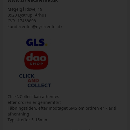
www.DYRECENTER.dk
Møgelgårdsvej 19
8520 Lystrup, Århus
CVR. 17468898
kundecenter@dyrecenter.dk
ClickNCollect kan afhentes
efter ordren er gennemført
i åbningstiden, efter modtaget SMS om ordren er klar til
afhentning.
Typisk efter 5-15min