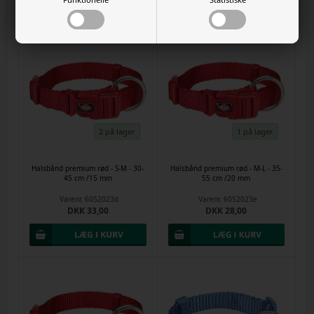
2 på lager
1 på lager
Halsbånd premium rød - S-M - 30-
Halsbånd premium rød - M-L - 35-
45 cm /15 mm
55 cm /20 mm
Varenr.
6052023d
Varenr.
6052023e
DKK 33,00
DKK 28,00