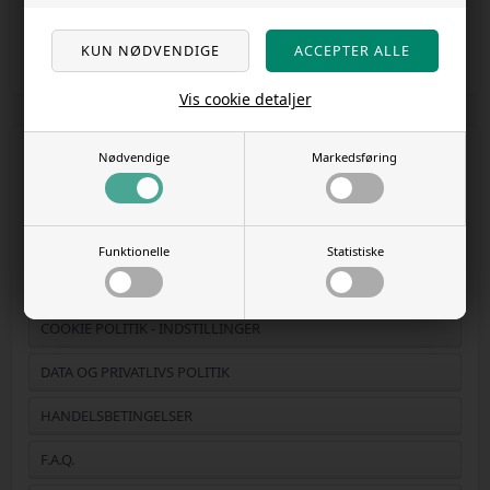
Anbefal
Vis cookie detaljer
Information
Nødvendige
Markedsføring
KONTAKT OS
ÅBNINGSTIDER
Funktionelle
Statistiske
BLOG
COOKIE POLITIK - INDSTILLINGER
DATA OG PRIVATLIVS POLITIK
HANDELSBETINGELSER
F.A.Q.