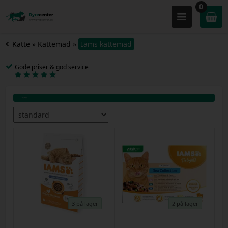
0
Katte
»
Kattemad
»
Iams kattemad
Gode priser & god service
3 på lager
2 på lager