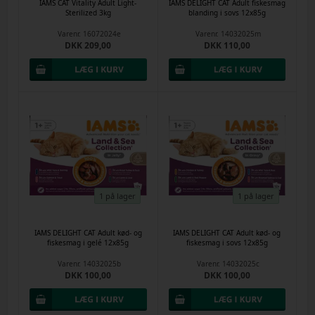
IAMS CAT Vitality Adult Light-
IAMS DELIGHT CAT Adult fiskesmag
Sterilized 3kg
blanding i sovs 12x85g
Varenr.
16072024e
Varenr.
14032025m
DKK 209,00
DKK 110,00
1 på lager
1 på lager
IAMS DELIGHT CAT Adult kød- og
IAMS DELIGHT CAT Adult kød- og
fiskesmag i gelé 12x85g
fiskesmag i sovs 12x85g
Varenr.
14032025b
Varenr.
14032025c
DKK 100,00
DKK 100,00