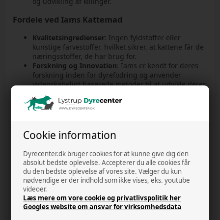
og udvikling af killinger.
Fordele ved Iams Kattemad
Kvalitetsingredienser
: Ingen fyldstoffer eller
kunstige farvestoffer, hvilket sikrer, at kattene får de
næringsstoffer, de har brug for.
Forskning og Innovation
: Iams er kendt for deres
forskning inden for dyrefodring og anvender
videnskabeligt baserede metoder til at udvikle deres
produkter.
Bred Tilgængelighed
: Iams kattemad kan findes i
dyrehandlere og supermarkeder, hvilket gør det
nemt at få fat i.
Cookie information
Iams kattemad er et fremragende valg for katteejere, der
ønsker at give deres kæledyr en sund og velsmagende
Dyrecenter.dk bruger cookies for at kunne give dig den
kost, der understøtter deres livskvalitet.
absolut bedste oplevelse. Accepterer du alle cookies får
du den bedste oplevelse af vores site. Vælger du kun
nødvendige er der indhold som ikke vises, eks. youtube
videoer.
Antal
Læs mere om vore cookie og privatlivspolitik her
varer: 7
Googles website om ansvar for virksomhedsdata
Print