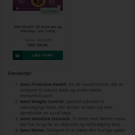
2 på lager
IAMS DELIGHT CAT Senior kød- og
fiskesmag i sovs 12x85g
Varenr.
14032025f
DKK 100,00
Varianter
Iams ProActive Health
: En all-round formel, der er
velegnet til voksne katte og understøtter
immunforsvaret.
Iams Weight Control
: Specielt udviklet til
overvægtige katte, der ønsker at tabe sig eller
opretholde en sund vægt.
Iams Sensitive Stomach
: Til katte med følsom mave,
der har brug for en skånsom og letfordøjelig kost.
Iams Kitten
: Designet til at støtte den hurtige vækst