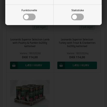
Funktionelle
Statistiske
2 på lager
2 på lager
Leonardo Superior Selection Lamb
Leonardo Superior Selection
with Poultry & Pumkin 6x200g
Turkey with Trout & Cranberries
kattemad
6x200g kattemad
Varenr.
18032026t
Varenr.
18032026q
DKK 114,00
DKK 114,00