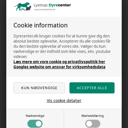
DKK 114,00
DKK 114,00
Cookie information
Dyrecenter.dk bruger cookies for at kunne give dig den
absolut bedste oplevelse. Accepterer du alle cookies får
du den bedste oplevelse af vores site. Vælger du kun
nødvendige er der indhold som ikke vises, eks. youtube
videoer.
Læs mere om vore cookie og privatlivspolitik her
2 på lager
2 på lager
Googles website om ansvar for virksomhedsdata
Leonardo Superior Selection Duck
Leonardo Superior Selection Horse
with Chicken & Carrots 6x400g
with Courgettes 6x200g kattemad
kattemad
Varenr.
18032026s
Varenr.
23032026a
DKK 138,00
DKK 198,00
Vis cookie detaljer
Nødvendige
Markedsføring