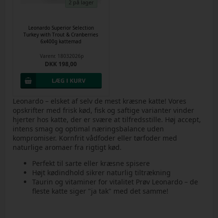
2 på lager
Leonardo Superior Selection
Turkey with Trout & Cranberries
6x400g kattemad
Varenr.
18032026p
DKK 198,00
Leonardo – elsket af selv de mest kræsne katte! Vores
opskrifter med frisk kød, fisk og saftige varianter vinder
hjerter hos katte, der er svære at tilfredsstille. Høj accept,
intens smag og optimal næringsbalance uden
kompromiser. Kornfrit vådfoder eller tørfoder med
naturlige aromaer fra rigtigt kød.
Perfekt til sarte eller kræsne spisere
Højt kødindhold sikrer naturlig tiltrækning
Taurin og vitaminer for vitalitet Prøv Leonardo – de
fleste katte siger "ja tak" med det samme!