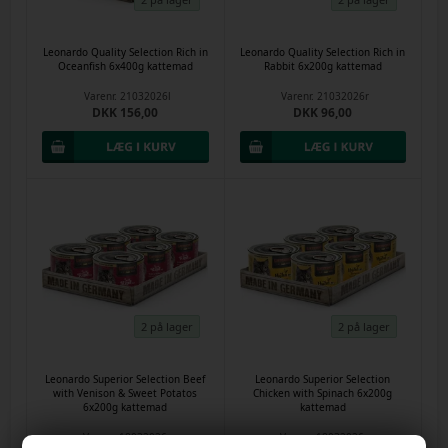
Leonardo Quality Selection Rich in
Leonardo Quality Selection Rich in
Oceanfish 6x400g kattemad
Rabbit 6x200g kattemad
Varenr.
21032026l
Varenr.
21032026r
DKK 156,00
DKK 96,00
2 på lager
2 på lager
Leonardo Superior Selection Beef
Leonardo Superior Selection
with Venison & Sweet Potatos
Chicken with Spinach 6x200g
6x200g kattemad
kattemad
Varenr.
18032026r
Varenr.
18032026u