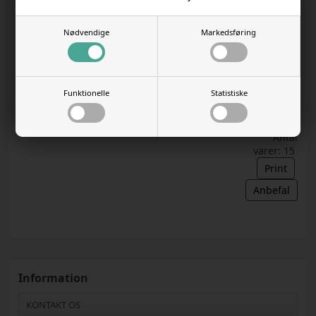
Ferret Complete 2,5kg - Ilderfoder
Nødvendige
Markedsføring
Varenr.
22072026o
DKK
209,00
189,00
Funktionelle
Statistiske
Antal
varer: 15
Print
Anbefal
Information
KONTAKT OS