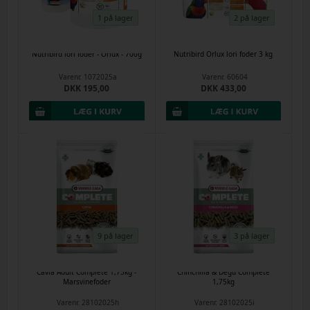
1 på lager
2 på lager
Nutribird lori foder - Orlux - 700g
Nutribird Orlux lori foder 3 kg
Varenr.
1072025a
Varenr.
60604
DKK 195,00
DKK 433,00
9 på lager
3 på lager
Cavia Adult Complete 1,75kg -
Chinchilla & Degu Complete
Marsvinefoder
1,75kg
Varenr.
28102025h
Varenr.
28102025i