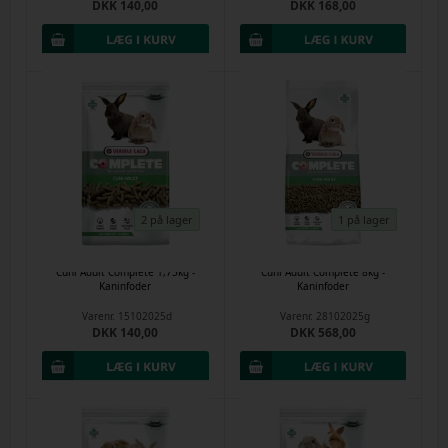
DKK 140,00
DKK 168,00
2 på lager
1 på lager
Cuni Adult Complete 1,75kg -
Cuni Adult Complete 8kg -
Kaninfoder
Kaninfoder
Varenr.
15102025d
Varenr.
28102025g
DKK 140,00
DKK 568,00