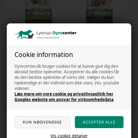
1 på lager
2 på lager
Cuni Junior Complete 1,75kg -
Cuni Sensitive Complete 1,75kg -
Kaninfoder
Kaninfoder
Cookie information
Varenr.
28102025e
Varenr.
28102025f
DKK 150,00
DKK 136,00
Dyrecenter.dk bruger cookies for at kunne give dig den
absolut bedste oplevelse. Accepterer du alle cookies får
du den bedste oplevelse af vores site. Vælger du kun
nødvendige er der indhold som ikke vises, eks. youtube
videoer.
SPAR
Læs mere om vore cookie og privatlivspolitik her
10%
Googles website om ansvar for virksomhedsdata
4 på lager
Vis cookie detaljer