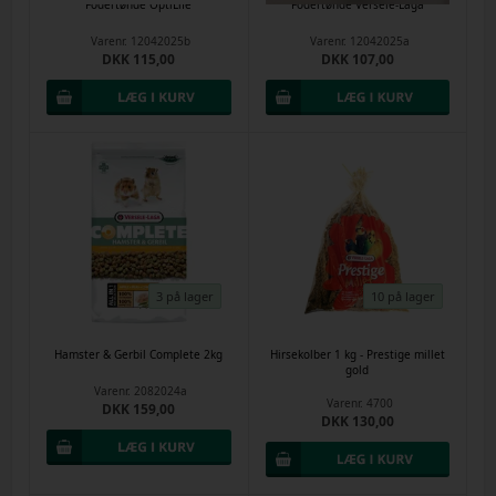
Fodertønde OptiLife
Fodertønde Versele-Laga
Varenr.
12042025b
Varenr.
12042025a
DKK 115,00
DKK 107,00
3 på lager
10 på lager
Hamster & Gerbil Complete 2kg
Hirsekolber 1 kg - Prestige millet
gold
Varenr.
2082024a
Varenr.
4700
DKK 159,00
DKK 130,00