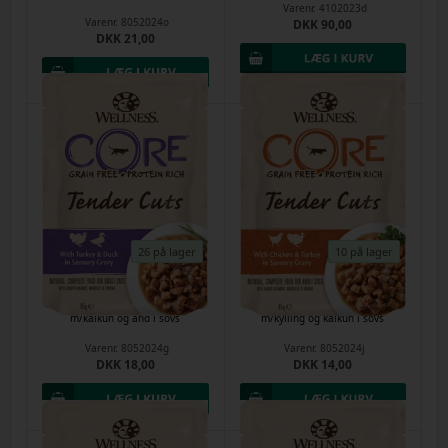
Varenr.
4102023d
Varenr.
8052024o
DKK 90,00
DKK 21,00
26 på lager
10 på lager
CORE kattemad - Tender Cuts
CORE kattemad - Tender Cuts
m/kalkun og and i sovs
m/kylling og kalkun i sovs
Varenr.
8052024g
Varenr.
8052024j
DKK 18,00
DKK 14,00