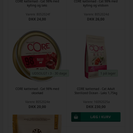
CORE kattemad - Cat 98% med
CORE kattemad - Cat 98% med
kylling og laks
kylling og vildsvin
Varenr.
8052024f
Varenr.
8052024d
DKK 24,00
DKK 26,00
UDSOLGT i 3 - 30 dage
1 på lager
CORE kattemad - Cat 98% med
CORE kattemad - Cat Adult
oksekød
Sterilized Ocean - Laks 1,75kg
Varenr.
8052024e
Varenr.
16092025a
DKK 20,00
DKK 230,00