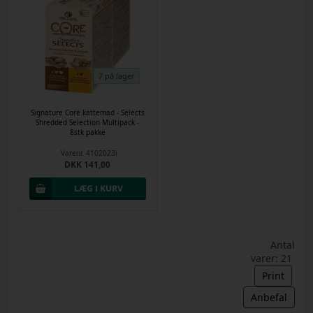
7 på lager
Signature Core kattemad - Selects
Shredded Selection Multipack -
8stk pakke
Varenr.
4102023i
DKK 141,00
Antal
varer: 21
Print
Anbefal