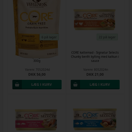
6 på lager
22 på lager
CORE kattemad - Cat Adult
CORE kattemad - Signatur Selects
Sterilized, Kylling med Kalkun
Chunky benfri kylling med kalkun i
300g
sauce
Varenr.
7052024d
Varenr.
8052024n
DKK 56,00
DKK 21,00