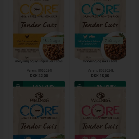
18 på lager
7 på lager
CORE kattemad - Tender Cuts
CORE kattemad - Tender Cuts
m/kylling og kyllingelever i sovs
m/kylling og laks i sovs
Varenr.
8052024l
Varenr.
8052024k
DKK 22,00
DKK 18,00