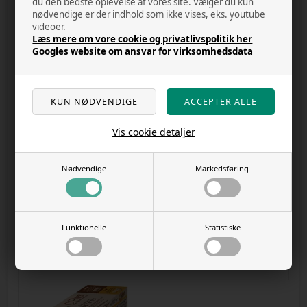
DKK 86,00
DKK 86,00
du den bedste oplevelse af vores site. Vælger du kun
nødvendige er der indhold som ikke vises, eks. youtube
videoer.
Læs mere om vore cookie og privatlivspolitik her
Googles website om ansvar for virksomhedsdata
Vis cookie detaljer
9 på lager
6 på lager
Nødvendige
Markedsføring
Signature Core kattemad - Selects
Signature Core kattemad - Selects
Chunky Selection Multipack - 8stk
Flaked Selection Multipack - 8stk
pakke
pakke
Varenr.
4102023g
Varenr.
4102023h
Funktionelle
Statistiske
DKK 130,00
DKK 130,00