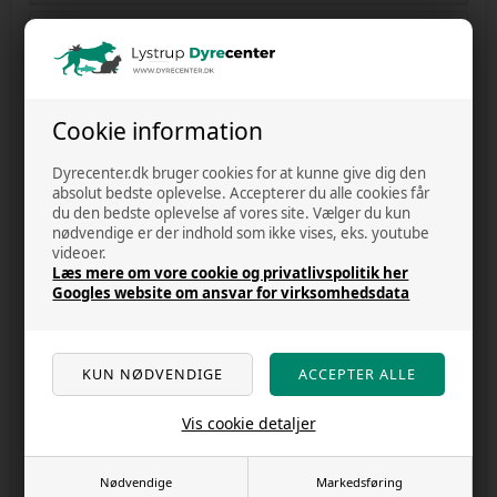
DATA OG PRIVATLIVS POLITIK
HANDELSBETINGELSER
F.A.Q.
Cookie information
KUNDECENTER - LOG IND
Dyrecenter.dk bruger cookies for at kunne give dig den
absolut bedste oplevelse. Accepterer du alle cookies får
OUTLET
du den bedste oplevelse af vores site. Vælger du kun
nødvendige er der indhold som ikke vises, eks. youtube
OM OS
videoer.
Læs mere om vore cookie og privatlivspolitik her
Googles website om ansvar for virksomhedsdata
RABAT
KUNDE ANMELDELSER
REKLAMATION
Vis cookie detaljer
FRAGT OG AFSENDELSE
FORTRYD DIT KØB
Nødvendige
Markedsføring