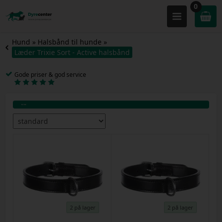
0
Hund
»
Halsbånd til hunde
»
Læder Trixie Sort - Active halsbånd
Gode priser & god service
2 på lager
2 på lager