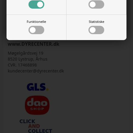
NYHEDER
VIS KURV
Funktionelle
Statistiske
GÅ TIL KASSEN
www.DYRECENTER.dk
Møgelgårdsvej 19
8520 Lystrup, Århus
CVR. 17468898
kundecenter@dyrecenter.dk