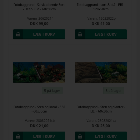
Fotobaggrund - Selvklæbende Sort
Fotobaggrund - sort & blå - EBI -
- DeepBlue - 60x30cm
120x50cm
Varenr.
2062021f
Varenr.
12022022p
DKK 99,00
DKK 41,00
5 på lager
3 på lager
Fotobaggrund - Sten og koral - EBI
Fotobaggrund - Sten og planter -
- 60x30cm
EBI - 60x30cm
Varenr.
28082021cb
Varenr.
28082021ca
DKK 21,00
DKK 25,00