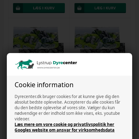
6 på lager
3 på lager
Fotobaggrund - Poster 4 - Stone -
Fotobaggrund - Poster 4 - Stone -
Cookie information
150 x 60 cm
60 x 30 cm
Varenr.
61153
Varenr.
9682
Dyrecenter.dk bruger cookies for at kunne give dig den
DKK 64,00
DKK 36,00
absolut bedste oplevelse. Accepterer du alle cookies får
du den bedste oplevelse af vores site. Vælger du kun
nødvendige er der indhold som ikke vises, eks. youtube
videoer.
Læs mere om vore cookie og privatlivspolitik her
Googles website om ansvar for virksomhedsdata