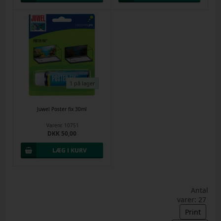
1 på lager
Juwel Poster fix 30ml
Varenr.
10751
DKK 50,00
Antal
varer: 27
Print