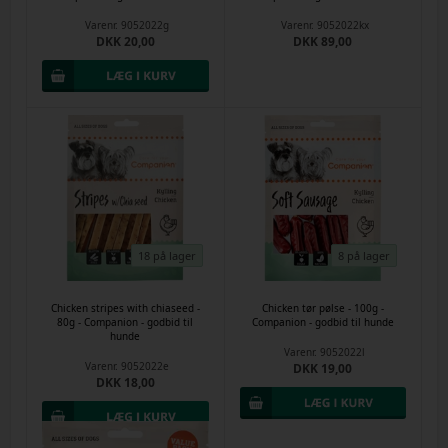
Varenr.
9052022g
Varenr.
9052022kx
DKK 20,00
DKK 89,00
18 på lager
8 på lager
Chicken stripes with chiaseed -
Chicken tør pølse - 100g -
80g - Companion - godbid til
Companion - godbid til hunde
hunde
Varenr.
9052022l
Varenr.
9052022e
DKK 19,00
DKK 18,00