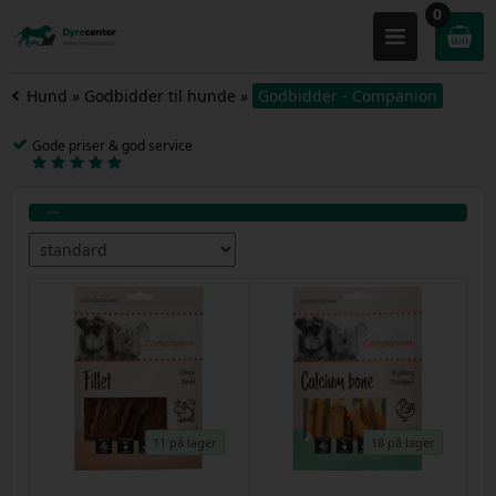
0
Hund
»
Godbidder til hunde
»
Godbidder - Companion
Gode priser & god service
11 på lager
18 på lager