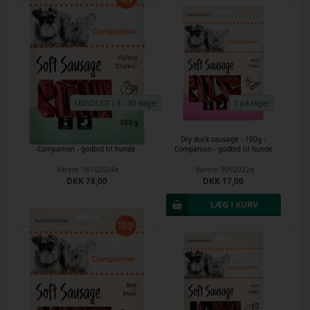
UDSOLGT i 3 - 30 dage
7 på lager
Chicken tør pølse - 550g -
Dry duck sausage - 100g -
Companion - godbid til hunde
Companion - godbid til hunde
Varenr.
16102024e
Varenr.
9052022q
DKK 78,00
DKK 17,00