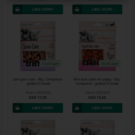
17 på lager
10 på lager
Lam grain cube - 80g - Companion
Mini duck cubes for puppy - 50g -
- godbid til hunde
Companion - godbid til hunde
Varenr.
9052022v
Varenr.
9052022r
DKK 17,00
DKK 14,00