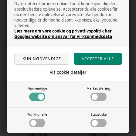
Dyrecenter.dk bruger cookies for at kunne give dig den
absolut bedste oplevelse. Accepterer du alle cookies får
Freeze dried chicken hearts -
Freeze dried chicken liver-
du den bedste oplevelse af vores site. Vælger du kun
kyllingehjerte - 40g - Companion -
kyllingelever - 40g - Companion -
nødvendige er der indhold som ikke vises, eks. youtube
godbid til hunde
godbid til hunde
videoer.
Læs mere om vore cookie og privatlivspolitik her
Varenr.
25052025f
Varenr.
25052025g
DKK 30,00
DKK 20,00
Googles website om ansvar for virksomhedsdata
Vis cookie detaljer
Nødvendige
Markedsføring
7 på lager
21 på lager
Funktionelle
Statistiske
Kaninøre med pels - 100g -
Lam grain cube - 500g -
Companion - godbid til hunde
Companion - godbid til hunde
Varenr.
25052025h
Varenr.
9052022vx
DKK 20,00
DKK 88,00