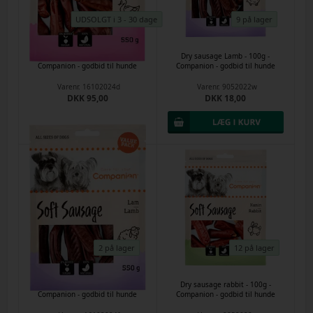
UDSOLGT i 3 - 30 dage
9 på lager
Dry duck sausage - 550g -
Dry sausage Lamb - 100g -
Companion - godbid til hunde
Companion - godbid til hunde
Varenr.
16102024d
Varenr.
9052022w
DKK 95,00
DKK 18,00
2 på lager
12 på lager
Dry sausage Lamb - 550g -
Dry sausage rabbit - 100g -
Companion - godbid til hunde
Companion - godbid til hunde