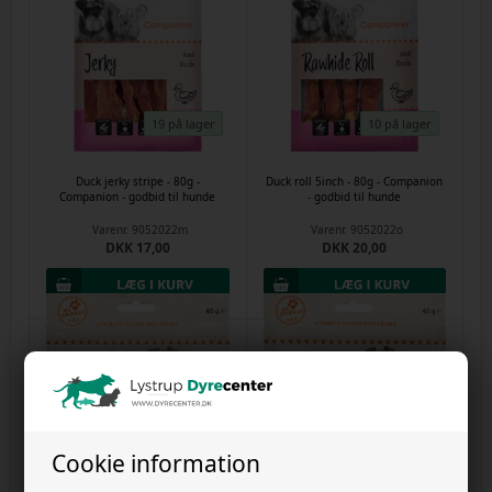
19 på lager
10 på lager
Duck jerky stripe - 80g -
Duck roll 5inch - 80g - Companion
Companion - godbid til hunde
- godbid til hunde
Varenr.
9052022m
Varenr.
9052022o
DKK 17,00
DKK 20,00
Cookie information
22 på lager
6 på lager