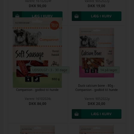
Varenr.
16102024f
Varenr.
9052022y
DKK 90,00
DKK 19,00
UDSOLGT i 3 - 30 dage
14 på lager
Dry sausage rabbit - 550g -
Duck calcium bone - 80g -
Companion - godbid til hunde
Companion - godbid til hunde
Varenr.
16102024c
Varenr.
9052022p
DKK 86,00
DKK 20,00