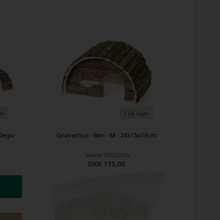
er
1 på lager
degu -
Gnaverhus - Ben - M - 24x15x16cm
Varenr.
17022023d
DKK 115,00