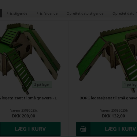
Pris stigende
Pris faldende
Oprettet dato stigende
Oprettet dato 
2 på lager
1 på lag
legetøjssæt til små gnavere - L
BORG legetøjssæt til små gnave
Varenr.
25092025c
Varenr.
25092025b
DKK 209,00
DKK 132,00