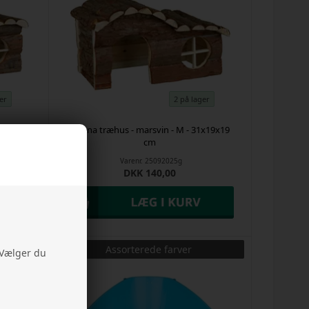
er
2 på lager
2x28 cm
Hanna træhus - marsvin - M - 31x19x19
cm
Varenr.
25092025g
DKK 140,00
Assorterede farver
. Vælger du