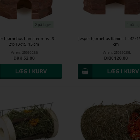
2 på lager
1 på lag
er hjørnehus hamster mus - S -
Jesper hjørnehus Kanin - L - 42x
21x10x15_15 cm
cm
Varenr.
25092025i
Varenr.
25092025k
DKK 52,00
DKK 120,00