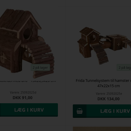
2 på lager
2 på lag
Blokhus med bro - 13x20,5x20 cm
Frida Tunnelsystem til hamster 
47x22x15 cm
Varenr.
25092025d
Varenr.
25092025e
DKK 91,00
DKK 134,00