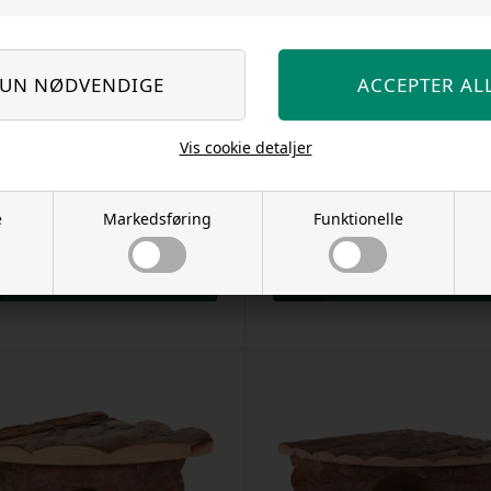
3 på lager
6 på lag
Vis cookie detaljer
 - ø27cm - Savic - Til hamstre og
Hjørnetoilet til kanin og marsv
rotter - Assorteret farver
36x21x30/30cm - Trixie Corner T
Varenr.
17022023e
Varenr.
60809
e
Markedsføring
Funktionelle
DKK 220,00
DKK 25,00