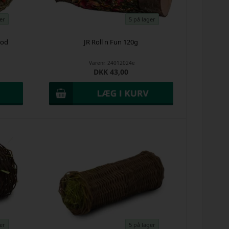
er
5 på lager
rod
JR Roll n Fun 120g
Varenr.
24012024e
DKK 43,00
er
5 på lager