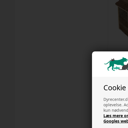
Hanna 
Cookie
Dyrecenter.d
oplevelse. A
kun nødvendi
Læs mere om 
Googles web