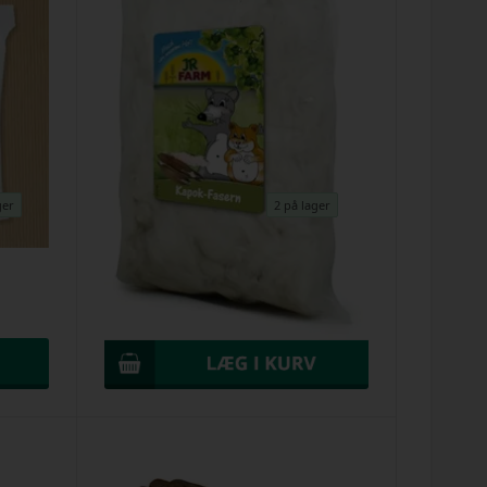
ger
2 på lager
Hamstervat Kapok fibre fra JR-Farm 20g
Varenr.
12012023b
DKK 31,00