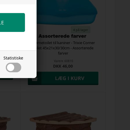
er
4 på lager
in -
Hjørnetoilet til kaniner - Trixie Corner
oilet
Toilet 45x21x30/30cm - Assorterede
farver
Statistiske
Varenr.
60810
DKK 46,00