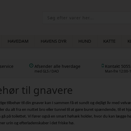
HAVEDAM
HAVENS DYR
HUND
KATTE
K
service
Afsender alle hverdage
Kontakt 505
med GLS / DAO
Man-fre 12:00-
ehør til gnavere
ige tilbehør til din gnaver kan I sammen få et sundt og dejligt liv med velvær
der du alt fra en nuttet bro eller tunnel til at gøre buret spændende, til et hj
 gå på toilettet. Vi fører også en smart høhæk holder, hvor du kan lægge hø 
er urin og efterladenskaber i det friske hø.