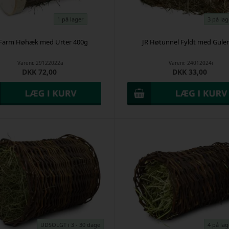
1 på lager
3 på lag
 Farm Høhæk med Urter 400g
JR Høtunnel Fyldt med Gule
Varenr.
29122022a
Varenr.
24012024i
DKK 72,00
DKK 33,00
UDSOLGT i 3 - 30 dage
4 på lag