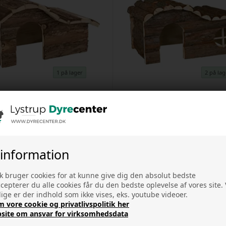
1 på lager
2 på lag
træhus - hamster - S - 26x16x15
Hanna træhus - kanin - L - 43x2
cm
Varenr.
25092025h
Varenr.
25092025f
DKK 208,00
DKK 91,00
 information
k bruger cookies for at kunne give dig den absolut bedste
ccepterer du alle cookies får du den bedste oplevelse af vores site
ge er der indhold som ikke vises, eks. youtube videoer.
vore cookie og privatlivspolitik her
site om ansvar for virksomhedsdata