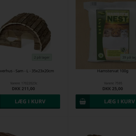
2 på lager
39 på la
verhus - Sam - L - 35x23x20cm
Hamstervat 100g
Varenr.
17022023c
Varenr.
7595
DKK 211,00
DKK 25,00