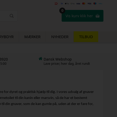
0
Vis kurv klik her
RYBDYR
MÆRKER
NYHEDER
TILBUD
53920
Dansk Webshop
15:00
Lave priser, hver dag, året rundt
e for dyret og praktisk hjælp til dig. I vores udvalg af gnaver
ørnetoilet til din kanin eller marsvin, så de har et bestemt
til din gnaver, som de kan gumle på, uden at der er fare for,