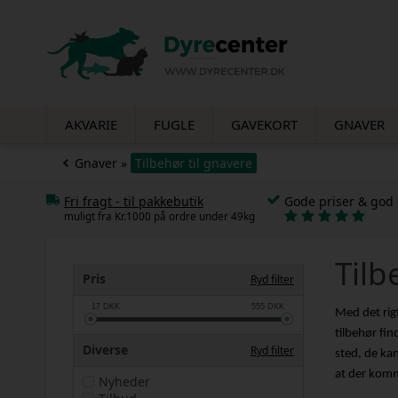
AKVARIE
FUGLE
GAVEKORT
GNAVER
Gnaver
»
Tilbehør til gnavere
Fri fragt - til pakkebutik
Gode priser & god 
muligt fra Kr.1000 på ordre under 49kg
Ryd alle filtre
Tilb
Pris
Ryd filter
17
DKK
555
DKK
Med det rigt
tilbehør fin
Diverse
Ryd filter
sted, de kan
at der komm
Nyheder