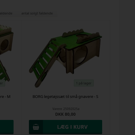
faldende
antal solgt faldende
er
1 på lager
re - M
BORG legetøjssæt til små gnavere - S
Varenr.
25092025a
DKK 80,00