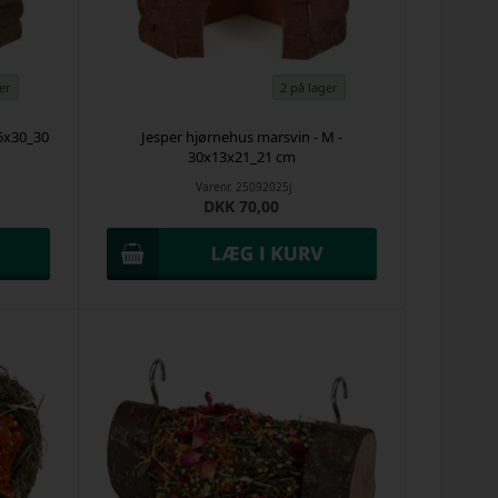
er
2 på lager
15x30_30
Jesper hjørnehus marsvin - M -
30x13x21_21 cm
Varenr.
25092025j
DKK 70,00