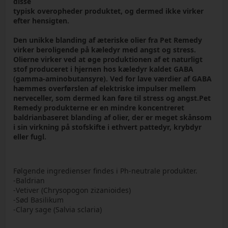
disse
typisk overopheder produktet, og dermed ikke virker
efter hensigten.
Den unikke blanding af æteriske olier fra Pet Remedy
virker beroligende på kæledyr med angst og stress.
Olierne virker ved at øge produktionen af et naturligt
stof produceret i hjernen hos kæledyr kaldet GABA
(gamma-aminobutansyre). Ved for lave værdier af GABA
hæmmes overførslen af elektriske impulser mellem
nerveceller, som dermed kan føre til stress og angst.Pet
Remedy produkterne er en mindre koncentreret
baldrianbaseret blanding af olier, der er meget skånsom
i sin virkning på stofskifte i ethvert pattedyr, krybdyr
eller fugl.
Følgende ingredienser findes i Ph-neutrale produkter.
-Baldrian
-Vetiver (Chrysopogon zizanioides)
-Sød Basilikum
-Clary sage (Salvia sclaria)