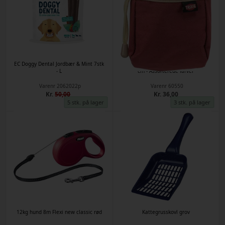
EC Doggy Dental Jordbær & Mint 7stk
Dog Activity godbidstaske - ø 8 cm/10
- L
cm - Assorterede farver
Varenr
2062022p
Varenr
60550
Kr.
50,00
Kr. 36,00
5 stk. på lager
3 stk. på lager
12kg hund 8m Flexi new classic rød
Kattegrusskovl grov