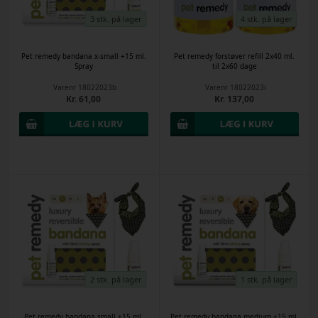
3 stk. på lager
4 stk. på lager
Pet remedy bandana x-small +15 ml.
Pet remedy forstøver refill 2x40 ml.
Spray
til 2x60 dage
Varenr
18022023b
Varenr
18022023i
Kr. 61,00
Kr. 137,00
2 stk. på lager
1 stk. på lager
Pet remedy bandana small +15 ml.
Pet remedy bandana medium +15 ml.