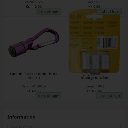
Varenr
60592
Varenr
610
Kr. 112,00
Kr. 9,00
1 stk. på lager
1 stk. på lager
Safer Life Flasher til hunde - Pakke
Refills engangspatroner - citronella
med 1stk
til anti gø halsbånd
Varenr
6102023e
Varenr
61029
Kr. 40,00
Kr. 166,00
0 stk. på lager
10 stk. på lager
Information
KONTAKT OS