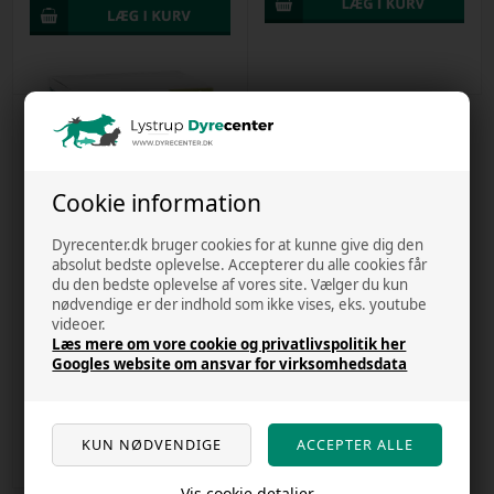
Cookie information
Dyrecenter.dk bruger cookies for at kunne give dig den
1 stk. på lager
absolut bedste oplevelse. Accepterer du alle cookies får
du den bedste oplevelse af vores site. Vælger du kun
nødvendige er der indhold som ikke vises, eks. youtube
Pet remedy calming kit for smådyr
videoer.
Læs mere om vore cookie og privatlivspolitik her
Varenr
18022023g
Googles website om ansvar for virksomhedsdata
Kr. 104,00
Vis cookie detaljer