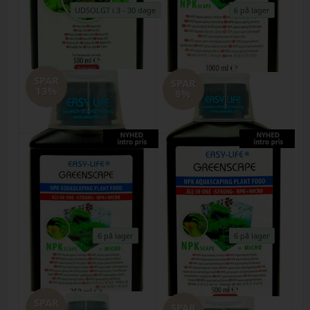
UDSOLGT i 3 - 30 dage
6 på lager
Easy Life Ferro 500ml - 5ml til 100
Easy Life GreenScape
liter vand
plantegødning 1000ml (ferskvand)
Varenr.
29072026m
Varenr.
29072026p
SPAR
SPAR
DKK
120,00
110,00
DKK
220,00
200,00
13%
8%
6 på lager
6 på lager
Easy Life GreenScape
Easy Life GreenScape
plantegødning 250ml (ferskvand)
plantegødning 500ml (ferskvand)
SPAR
Varenr.
29072026n
Varenr.
29072026o
SPAR