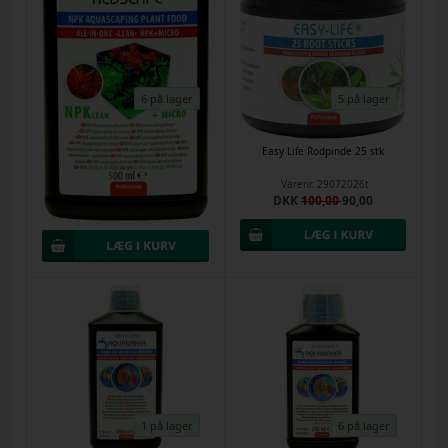
6 på lager
5 på lager
Easy Life RedScape plantegødning
Easy Life Rodpinde 25 stk
500ml (ferskvand)
Varenr.
29072026t
Varenr.
29072026r
DKK
100,00
90,00
DKK
130,00
120,00
1 på lager
6 på lager