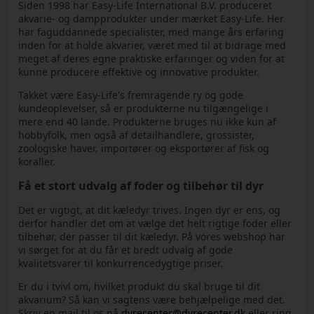
Siden 1998 har Easy-Life International B.V. produceret
akvarie- og dampprodukter under mærket Easy-Life. Her
har faguddannede specialister, med mange års erfaring
inden for at holde akvarier, været med til at bidrage med
meget af deres egne praktiske erfaringer og viden for at
kunne producere effektive og innovative produkter.
Takket være Easy-Life's fremragende ry og gode
kundeoplevelser, så er produkterne nu tilgængelige i
mere end 40 lande. Produkterne bruges nu ikke kun af
hobbyfolk, men også af detailhandlere, grossister,
zoologiske haver, importører og eksportører af fisk og
koraller.
Få et stort udvalg af foder og tilbehør til dyr
Det er vigtigt, at dit kæledyr trives. Ingen dyr er ens, og
derfor handler det om at vælge det helt rigtige foder eller
tilbehør, der passer til dit kæledyr. På vores webshop har
vi sørget for at du får et bredt udvalg af gode
kvalitetsvarer til konkurrencedygtige priser.
Er du i tvivl om, hvilket produkt du skal bruge til dit
akvarium? Så kan vi sagtens være behjælpelige med det.
Skriv en mail til os på
dyrecenter@dyrecenter.dk
eller ring