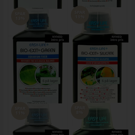
Easy Life Bio-Exit Green 1000ml
Easy Life Bio-Exit Green 250 ml
SPAR
Varenr.
29072026i
Varenr.
29072026g
SPAR
11%
DKK
235,00
210,00
DKK
96,00
85,00
13%
6 på lager
6 på lager
Easy Life Bio-Exit Green 500ml
Easy Life Bio-Exit Silicate 250ml
Varenr.
29072026h
Varenr.
29072026j
SPAR
SPAR
DKK
149,00
130,00
DKK
90,00
80,00
8%
11%