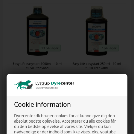
13 på lager
7 på lager
Easy-Life easystart 1000ml - 10 ml
Easy-Life easystart 250 ml - 10 ml
til 50 liter vand
til 50 liter vand
Varenr.
3052022e
Varenr.
8994
DKK 215,00
DKK 85,00
Cookie information
Dyrecenter.dk bruger cookies for at kunne give dig den
absolut bedste oplevelse. Accepterer du alle cookies får
du den bedste oplevelse af vores site. Vælger du kun
nødvendige er der indhold som ikke vises, eks. youtube