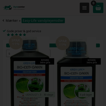
0
Mærker
»
Easy-Life vandplejemidler
Gode priser & god service
SPAR
SPAR
11%
11%
UDSOLGT i 3 - 30 dage
6 på lager