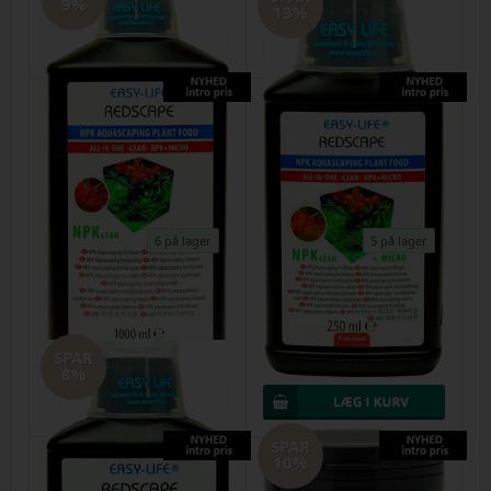
9%
DKK
80,00
70,00
DKK
130,00
120,00
13%
6 på lager
5 på lager
Easy Life RedScape plantegødning
Easy Life RedScape plantegødning
1000ml (ferskvand)
250ml (ferskvand)
Varenr.
29072026s
Varenr.
29072026q
SPAR
DKK
220,00
200,00
DKK
80,00
70,00
8%
SPAR
10%