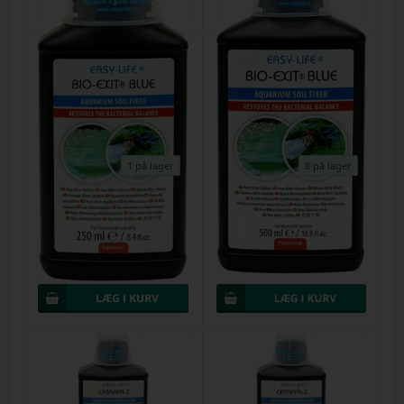
1 på lager
8 på lager
Easy-Life Bio-Exit Blue 250ml
Easy-Life Bio-Exit Blue 500ml
20ml pr. 40 liter
20ml pr. 40 liter
Varenr.
23092025b
Varenr.
23092025c
DKK 90,00
DKK 150,00