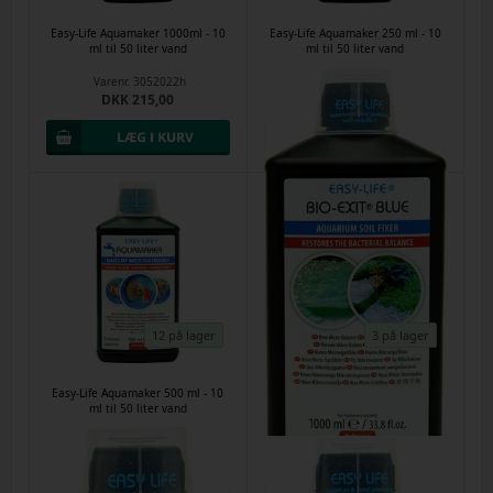
Easy-Life Aquamaker 1000ml - 10
Easy-Life Aquamaker 250 ml - 10
ml til 50 liter vand
ml til 50 liter vand
Varenr.
3052022h
Varenr.
60719
DKK 215,00
DKK 85,00
12 på lager
3 på lager
Easy-Life Aquamaker 500 ml - 10
Easy-Life Bio-Exit Blue 1000ml
ml til 50 liter vand
20ml pr. 40 liter
Varenr.
60720
Varenr.
23092025d
DKK 133,00
DKK 284,00