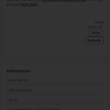
til os på
5055 3920.
Antal
varer: 41
Print
Anbefal
Information
KONTAKT OS
ÅBNINGSTIDER
BLOG
COOKIE POLITIK - INDSTILLINGER