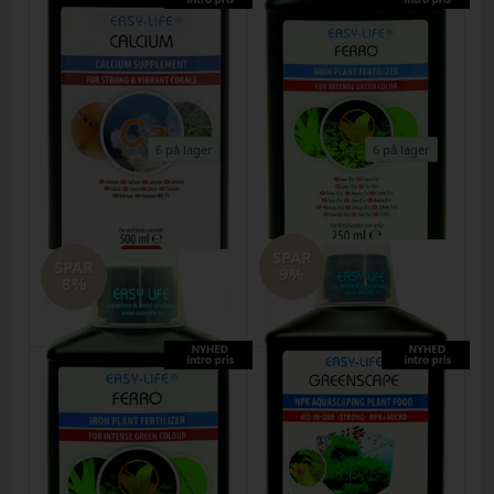
6 på lager
6 på lager
Easy Life Calcium 500ml
Easy Life Ferro 250ml - 5ml til 100
liter vand
Varenr.
29072026k
SPAR
Varenr.
29072026l
DKK
135,00
120,00
SPAR
9%
DKK
76,00
70,00
8%