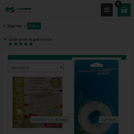
0
Mærker
»
Zolux
Gode priser & god service
UDSOLGT i 3 - 30 dage
2 på lager