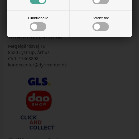
VIS KURV
Funktionelle
Statistiske
GÅ TIL KASSEN
www.DYRECENTER.dk
Møgelgårdsvej 19
8520 Lystrup, Århus
CVR. 17468898
kundecenter@dyrecenter.dk