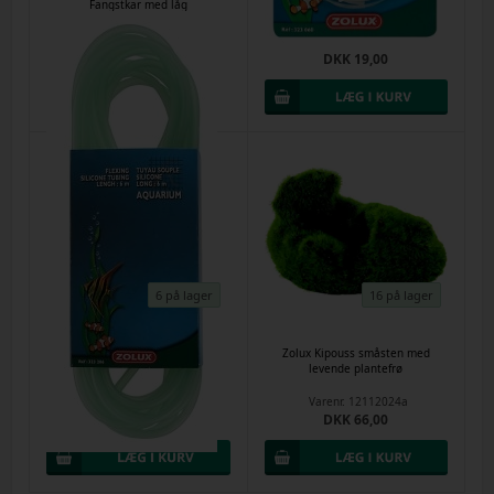
Fangstkar med låg
Luftslange 4x6mm silikone - 2,5 m
Varenr.
61507
Varenr.
60956
DKK 73,00
DKK 19,00
6 på lager
16 på lager
Luftslange 4x6mm silikone 6
Zolux Kipouss småsten med
meter
levende plantefrø
Varenr.
57954
Varenr.
12112024a
DKK 39,00
DKK 66,00