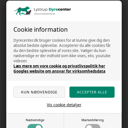
HANDELSBETINGELSER
F.A.Q.
Cookie information
KUNDECENTER - LOG IND
Dyrecenter.dk bruger cookies for at kunne give dig den
OUTLET
absolut bedste oplevelse. Accepterer du alle cookies får
du den bedste oplevelse af vores site. Vælger du kun
nødvendige er der indhold som ikke vises, eks. youtube
OM OS
videoer.
Læs mere om vore cookie og privatlivspolitik her
RABAT
Googles website om ansvar for virksomhedsdata
KUNDE ANMELDELSER
REKLAMATION
FRAGT OG AFSENDELSE
Vis cookie detaljer
FORTRYD DIT KØB
Nødvendige
Markedsføring
NYHEDER