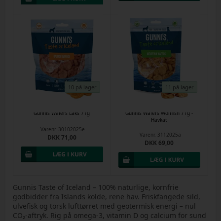
10 på lager
11 på lager
Gunnis Wafers Laks 71g
Gunnis Wafers Wolffish 71g -
Havkat
Varenr.
30102025e
Varenr.
3112025a
DKK 71,00
DKK 69,00
Gunnis Taste of Iceland – 100% naturlige, kornfrie
godbidder fra Islands kolde, rene hav. Friskfangede sild,
ulvefisk og torsk lufttørret med geotermisk energi – nul
CO₂-aftryk. Rig på omega-3, vitamin D og calcium for sund