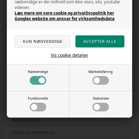
nødvendige er der indhold som ikke vises, eks. youtube
videoer.
COOKIE POLITIK - INDSTILLINGER
Læs mere om vore cookie og privatlivspolitik her
Googles website om ansvar for virksomhedsdata
DATA OG PRIVATLIVS POLITIK
HANDELSBETINGELSER
F.A.Q.
Vis cookie detaljer
KUNDECENTER - LOG IND
OUTLET
Nødvendige
Markedsføring
OM OS
RABAT
Funktionelle
Statistiske
KUNDE ANMELDELSER
REKLAMATION
FRAGT OG AFSENDELSE