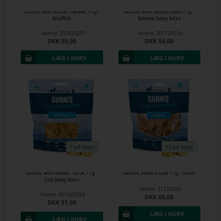
Gunnis Mini bidder Havkat 71g -
Gunnis Mini bidder Laks 71g -
Wolffish
Salmon baby bites
Varenr.
30102025f
Varenr.
30112025a
DKK 50,00
DKK 50,00
7 på lager
12 på lager
Gunnis Mini bidder Torsk 71g -
Gunnis Wafers Cod 71g - Torsk
Cod baby bites
Varenr.
3112025b
Varenr.
30102025d
DKK 60,00
DKK 51,00