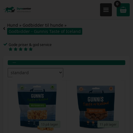
0
Hund
»
Godbidder til hunde
»
Godbidder - Gunnis Taste of Iceland
Gode priser & god service
13 på lager
11 på lager