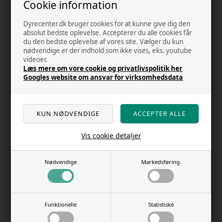
Cookie information
Dyrecenter.dk bruger cookies for at kunne give dig den
absolut bedste oplevelse. Accepterer du alle cookies får
du den bedste oplevelse af vores site. Vælger du kun
nødvendige er der indhold som ikke vises, eks. youtube
videoer.
Tilmeld dig
Læs mere om vore cookie og privatlivspolitik her
Googles website om ansvar for virksomhedsdata
nyhedsbrevet
Få de bedste tilbud, nyheder og
inspiration direkte i din indbakke
Vis cookie detaljer
Tilmeld mig nu
Nødvendige
Markedsføring
Funktionelle
Statistiske