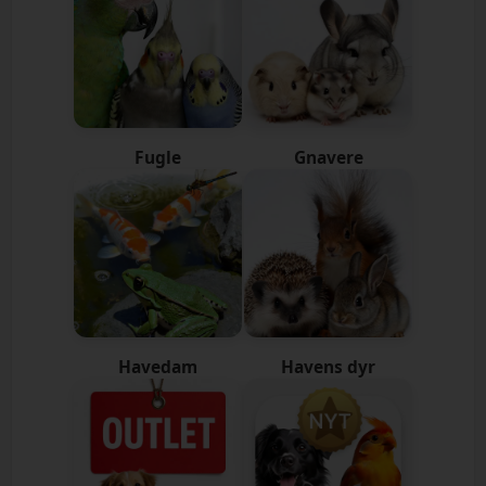
Fugle
Gnavere
Havedam
Havens dyr