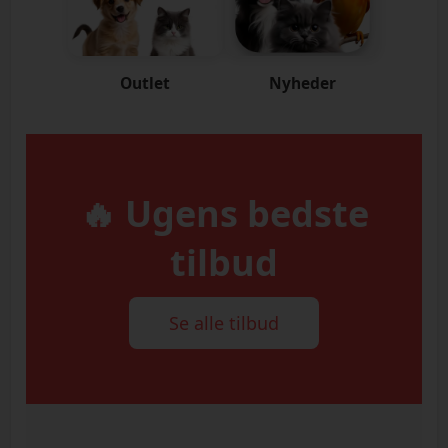
Outlet
Nyheder
🔥 Ugens bedste
tilbud
Se alle tilbud