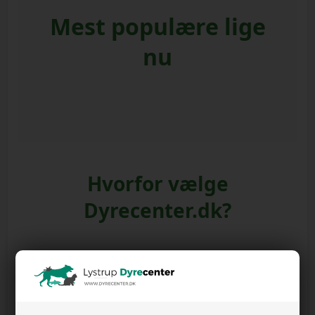
Mest populære lige
nu
Hvorfor vælge
Dyrecenter.dk?
🚚
Fri fragt
til
📦
Click & Collect
klar

pakkebutik fra 999 kr
på 15 min