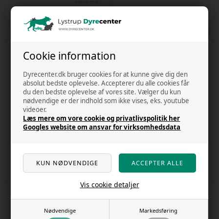
Terra
E27 til dyr
Varenr
61998
Varenr
57313
Kr. 44,00
Kr. 116,00
16 stk. på lager
10 stk. på lager
Cookie information
Dyrecenter.dk bruger cookies for at kunne give dig den
absolut bedste oplevelse. Accepterer du alle cookies får
du den bedste oplevelse af vores site. Vælger du kun
nødvendige er der indhold som ikke vises, eks. youtube
videoer.
Læs mere om vore cookie og privatlivspolitik her
Googles website om ansvar for virksomhedsdata
Intense Basking Spot 75w E27 - Exo-
Daylight spot 50w - exoterra - E27
Terra
Varenr
56249
Varenr
61999
Kr. 72,00
Kr. 52,00
2 stk. på lager
18 stk. på lager
Vis cookie detaljer
Nødvendige
Markedsføring