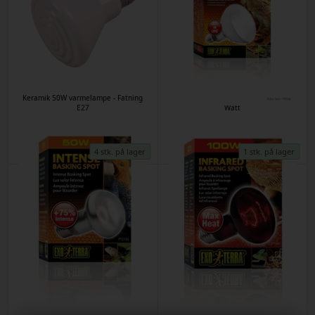
Keramik 50W varmelampe - Fatning
Exo Terra Solar Glo UV-pære - 80
E27
Watt
Varenr
7863
Varenr
10921
Kr. 211,00
Kr. 326,00
4 stk. på lager
1 stk. på lager
Intense Basking Spot 50w E27 - Exo-
Heat glo Infrarød varmepære 100w