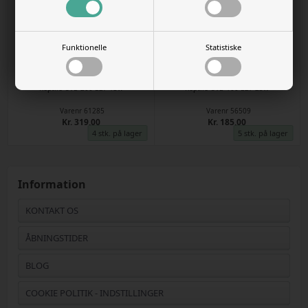
Funktionelle
Statistiske
Reptile UVB 200 E27 13w
Reptile UVB 100 E27 25w
Varenr
61285
Varenr
56509
Kr. 319,00
Kr. 185,00
4 stk. på lager
5 stk. på lager
Information
KONTAKT OS
ÅBNINGSTIDER
BLOG
COOKIE POLITIK - INDSTILLINGER