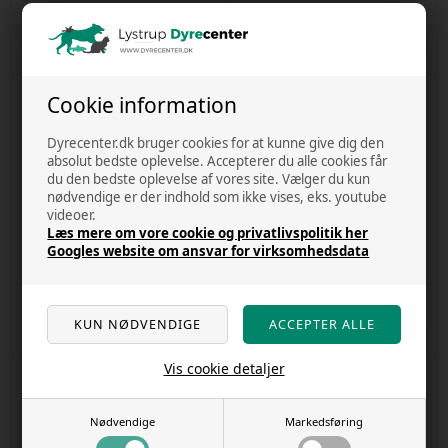
Varenr
70172
Varenr
6174
Kr. 94,00
Kr. 205,00
0 stk. på lager
22 stk. på lager
Cookie information
Dyrecenter.dk bruger cookies for at kunne give dig den
absolut bedste oplevelse. Accepterer du alle cookies får
du den bedste oplevelse af vores site. Vælger du kun
nødvendige er der indhold som ikke vises, eks. youtube
videoer.
Læs mere om vore cookie og privatlivspolitik her
Googles website om ansvar for virksomhedsdata
Sunriser 12 V til led lys - Aqualight
Tørvegranulat 500 gram - fluval
Varenr
7478
Varenr
8504
Kr. 210,00
Kr. 78,00
12 stk. på lager
6 stk. på lager
Vis cookie detaljer
Nødvendige
Markedsføring