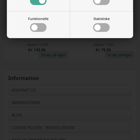
Funktionelle
Statistiske
Aqualife 1 liter
Happy life Gødning 500ml
Varenr
11159
Varenr
11305
Kr. 143,00
Kr. 76,00
19 stk. på lager
16 stk. på lager
Information
KONTAKT OS
ÅBNINGSTIDER
BLOG
COOKIE POLITIK - INDSTILLINGER
DATA OG PRIVATLIVS POLITIK