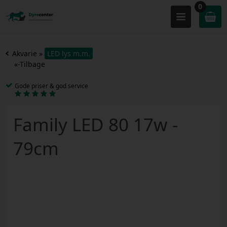
0
Akvarie
»
LED lys m.m.
«-Tilbage
Gode priser & god service
Family LED 80 17w -
79cm