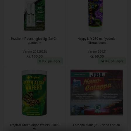
Seachem Flourish glue 8g (2x4G) -
Happy Life 250 ml flydende
plantelim
filtermedium
Varenr
2082022d
Varenr
56621
Kr. 100,00
Kr. 60,00
8 stk. på lager
24 stk. på lager
Tropical Green Algae Wafers - 1000
Catappa blade JBL - Nano edition
ml