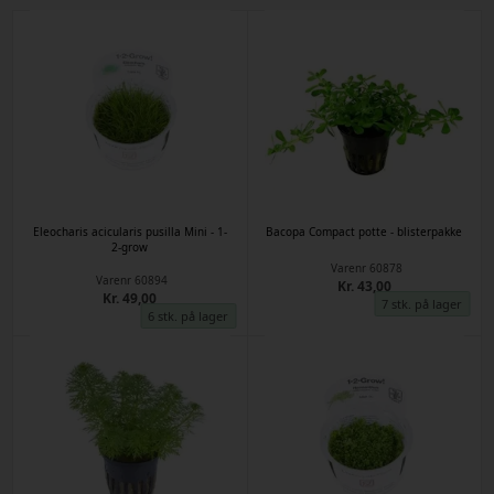
Eleocharis acicularis pusilla Mini - 1-
Bacopa Compact potte - blisterpakke
2-grow
Varenr
60878
Varenr
60894
Kr. 43,00
Kr. 49,00
7 stk. på lager
6 stk. på lager