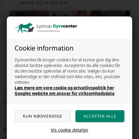
pincet. Og se dem gro!
Cookie information
Producentinformation
Tropica Aquarium Plants
Dyrecenter.dk bruger cookies for at kunne give dig den
Mejlbyvej 200, 8250 Egå, Danmark
absolut bedste oplevelse. Accepterer du alle cookies får
tropica@tropica.com
du den bedste oplevelse af vores site. Vælger du kun
nødvendige er der indhold som ikke vises, eks. youtube
GPSR data - se mere producent info her
videoer.
Læs mere om vore cookie og privatlivspolitik her
Googles website om ansvar for virksomhedsdata
Lignende varer
Relaterede varer
Vis cookie detaljer