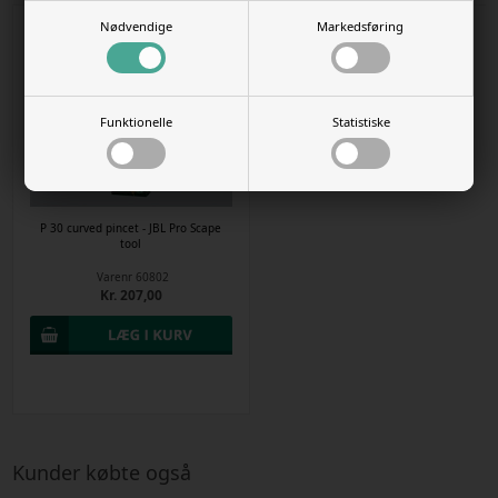
Nødvendige
Markedsføring
Funktionelle
Statistiske
1 stk. på lager
P 30 curved pincet - JBL Pro Scape
tool
Varenr
60802
Kr. 207,00
Kunder købte også