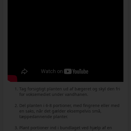
Tag forsigtigt planten ud af bægeret og skyl den fri
for voksemediet under vandhanen.
Del planten i 6-8 portioner, med fingrene eller med
en saks, når det gælder eksempelvis små,
tæppedannende planter.
Plant portioner ind i bundlaget ved hjælp af en