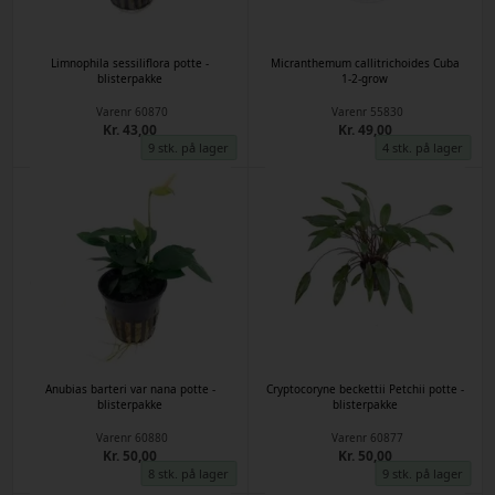
Limnophila sessiliflora potte -
Micranthemum callitrichoides Cuba
blisterpakke
1-2-grow
Varenr
60870
Varenr
55830
Kr. 43,00
Kr. 49,00
9 stk. på lager
4 stk. på lager
Anubias barteri var nana potte -
Cryptocoryne beckettii Petchii potte -
blisterpakke
blisterpakke
Varenr
60880
Varenr
60877
Kr. 50,00
Kr. 50,00
8 stk. på lager
9 stk. på lager