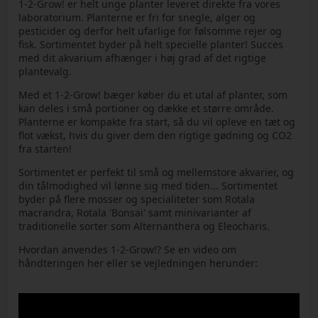
1-2-Grow! er helt unge planter leveret direkte fra vores
laboratorium. Planterne er fri for snegle, alger og
pesticider og derfor helt ufarlige for følsomme rejer og
fisk. Sortimentet byder på helt specielle planter! Succes
med dit akvarium afhænger i høj grad af det rigtige
plantevalg.
Med et 1-2-Grow! bæger køber du et utal af planter, som
kan deles i små portioner og dække et større område.
Planterne er kompakte fra start, så du vil opleve en tæt og
flot vækst, hvis du giver dem den rigtige gødning og CO2
fra starten!
Sortimentet er perfekt til små og mellemstore akvarier, og
din tålmodighed vil lønne sig med tiden... Sortimentet
byder på flere mosser og specialiteter som Rotala
macrandra, Rotala 'Bonsai' samt minivarianter af
traditionelle sorter som Alternanthera og Eleocharis.
Hvordan anvendes 1-2-Grow!? Se en video om
håndteringen her eller se vejledningen herunder: