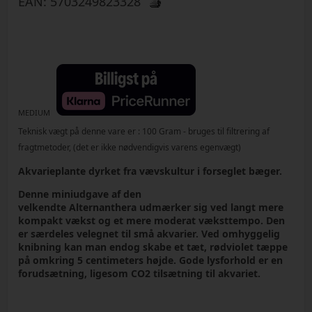
EAN:
5703249823328
MEDIUM
Teknisk vægt på denne vare er :
100
Gram
- bruges til filtrering af
fragtmetoder, (det er ikke nødvendigvis varens egenvægt)
Akvarieplante dyrket fra vævskultur i forseglet bæger.
Denne miniudgave af den
velkendte Alternanthera udmærker sig ved langt mere
kompakt vækst og et mere moderat væksttempo. Den
er særdeles velegnet til små akvarier. Ved omhyggelig
knibning kan man endog skabe et tæt, rødviolet tæppe
på omkring 5 centimeters højde. Gode lysforhold er en
forudsætning, ligesom CO2 tilsætning til akvariet.