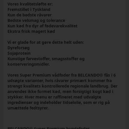
Vores kvalitetsløfte er:
Fremstillet i Tyskland
Kun de bedste råvarer
Bedste velsmag og tolerance
Kun kød fra dyr af fødevarekvalitet
Ekstra frisk magert kød
Vi er glade for at gøre dette helt uden:
Dyreforsøg
Sojaprotein
Kunstige farvestoffer, smagsstoffer og
konserveringsmidler.
Vores Super Premium vådfoder fra BELCANDO® fås i 6
udsøgte varianter, hvis råvarer primært kommer fra
strengt kvalitets kontrollerede regionale landbrug. Der
anvendes ikke formet kød, men forsigtigt kogt kød i
stykker. Hver menu er raffineret med udvalgte
ingredienser og indeholder tidselolie, som er rig på
umættede fedtsyrer.
BELCANDO® Super Premium hundefoder​