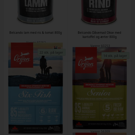
Belcando lam med ris & tomat 800g
Belcando Dåsemad Okse med
kartoffel og ærter 800g
Varenr
60252
Varenr
60253
Kr. 39,00
Kr. 39,00
22 stk. på lager
14 stk. på lager
ORIJEN DOG Six Fish 11,4kg
Orijen dog Senior 6kg
Varenr
57593
Varenr
56309