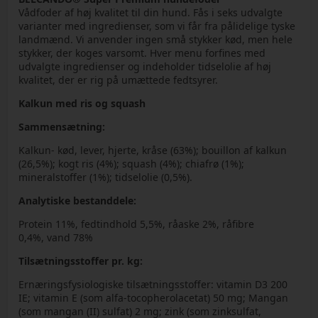
Vådfoder af høj kvalitet til din hund. Fås i seks udvalgte
varianter med ingredienser, som vi får fra pålidelige tyske
landmænd. Vi anvender ingen små stykker kød, men hele
stykker, der koges varsomt. Hver menu forfines med
udvalgte ingredienser og indeholder tidselolie af høj
kvalitet, der er rig på umættede fedtsyrer.
Kalkun med ris og squash
Sammensætning:
Kalkun- kød, lever, hjerte, kråse (63%); bouillon af kalkun
(26,5%); kogt ris (4%); squash (4%); chiafrø (1%);
mineralstoffer (1%); tidselolie (0,5%).
Analytiske bestanddele:
Protein 11%, fedtindhold 5,5%, råaske 2%, råfibre
0,4%, vand 78%
Tilsætningsstoffer pr. kg:
Ernæringsfysiologiske tilsætningsstoffer: vitamin D3 200
IE; vitamin E (som alfa-tocopherolacetat) 50 mg; Mangan
(som mangan (II) sulfat) 2 mg; zink (som zinksulfat,