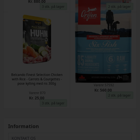
Kr. 880,00
Kr. 495,00
3 stk. på lager
2 stk. på lager
Belcando Finest Selection Chicken
ORIJEN DOG Six Fish 6kg
with Rice - Carrots & Courgettes -
pose kylling med ris 300g
Varenr
57592
Kr. 560,00
Varenr
870
2 stk. på lager
Kr. 25,00
3 stk. på lager
Information
KONTAKT OS