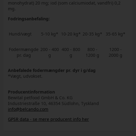
monohydrat) 20 mg; iod (som calciumiodat, vandfri) 0,2
mg.
Fodringsanbefaling:
Hund/vægt
5-10 kg*
10-20 kg*
20-35 kg*
35-65 kg*
Fodermængde
200 - 400
400 - 800
800 -
1200 -
pr. dag
g
g
1200 g
2000 g
Anbefalede fodermængder pr. dyr i g/dag
*Vægt, udvokset.
Producentinformation
Bewital petfood GmbH & Co. KG
Industriestraße 10, 46354 Südlohn, Tyskland
info@belcando.com
GPSR data - se mere producent info her