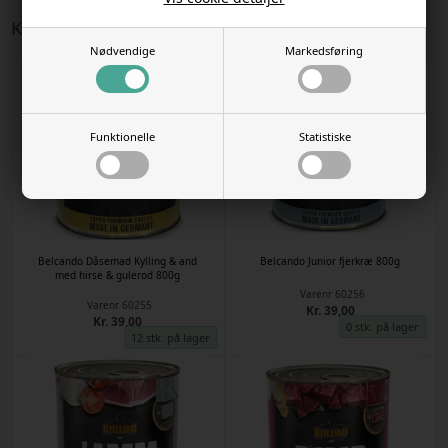
Kunder købte også
Nødvendige
Markedsføring
Funktionelle
Statistiske
Belcando Dåsemad Kylling & and
Belcando Junior fjerkræ 800g
med hirse & gulerod 800g
Varenr
60256
Varenr
60255
Kr. 39,00
Kr. 39,00
0 stk. på lager
12 stk. på lager