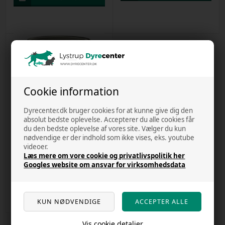
Cookie information
22 stk. på lager
Dyrecenter.dk bruger cookies for at kunne give dig den
absolut bedste oplevelse. Accepterer du alle cookies får
du den bedste oplevelse af vores site. Vælger du kun
Belcando lam med ris & tomat 800g
nødvendige er der indhold som ikke vises, eks. youtube
videoer.
Varenr
60252
Læs mere om vore cookie og privatlivspolitik her
Kr. 39,00
Googles website om ansvar for virksomhedsdata
Vis cookie detaljer