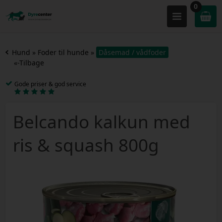
0
Hund
»
Foder til hunde
»
Dåsemad / vådfoder
«-Tilbage
Gode priser & god service
Belcando kalkun med
ris & squash 800g