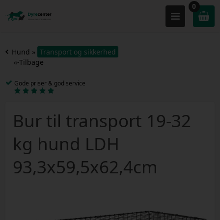
0
Hund
»
Transport og sikkerhed
«-Tilbage
Gode priser & god service
Bur til transport 19-32
kg hund LDH
93,3x59,5x62,4cm