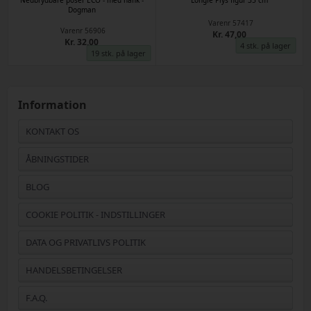
Dogman
Varenr
57417
Varenr
56906
Kr. 47,00
Kr. 32,00
4 stk. på lager
19 stk. på lager
Information
KONTAKT OS
ÅBNINGSTIDER
BLOG
COOKIE POLITIK - INDSTILLINGER
DATA OG PRIVATLIVS POLITIK
HANDELSBETINGELSER
F.A.Q.