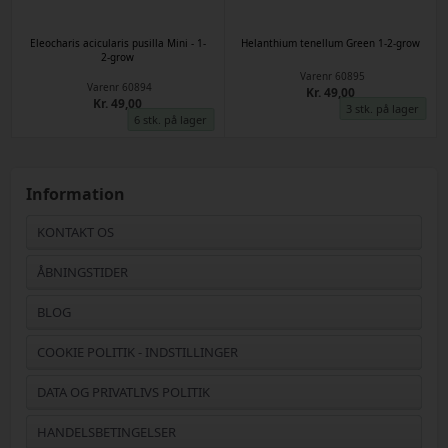
Eleocharis acicularis pusilla Mini - 1-
Helanthium tenellum Green 1-2-grow
2-grow
Varenr
60895
Varenr
60894
Kr. 49,00
Kr. 49,00
3 stk. på lager
6 stk. på lager
Information
KONTAKT OS
ÅBNINGSTIDER
BLOG
COOKIE POLITIK - INDSTILLINGER
DATA OG PRIVATLIVS POLITIK
HANDELSBETINGELSER