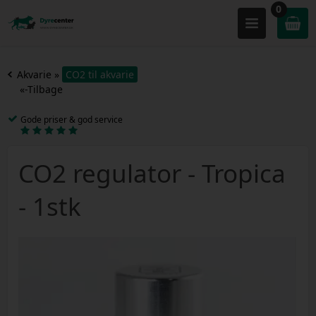
0
Akvarie
»
CO2 til akvarie
«-Tilbage
Gode priser & god service
CO2 regulator - Tropica
- 1stk