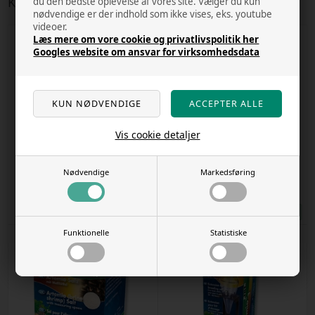
Kunder købte også
du den bedste oplevelse af vores site. Vælger du kun
nødvendige er der indhold som ikke vises, eks. youtube
videoer.
Læs mere om vore cookie og privatlivspolitik her
Googles website om ansvar for virksomhedsdata
Vis cookie detaljer
Artemio Mix JBL 230g
Artemia æg - Hobby - 20 ml
Nødvendige
Markedsføring
Varenr
8326
Varenr
58434
Kr. 107,00
Kr. 90,00
11 stk. på lager
19 stk. på lager
Funktionelle
Statistiske