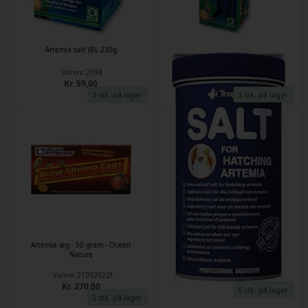
Artemia salt JBL 230g
JBL Artemio 1 extension
Varenr
2594
Varenr
10792
Kr. 59,00
Kr. 351,00
3 stk. på lager
3 stk. på lager
Artemia æg - 50 gram - Ocean
Artemia salt - Tropical 250ml 300g
Nature
Varenr
11072022a
Varenr
21092022f
Kr. 41,00
Kr. 270,00
5 stk. på lager
2 stk. på lager