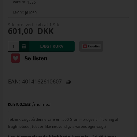
Vare nr:
1586
Lev.nr:
J61060
Stk. pris ved køb af 1 Stk.
601,00
DKK
EAN:
4014162610607
-
Teknisk vægt på denne vare er :
500
Gram
- bruges til filtrering af
fragtmetoder, (det er ikke nødvendigvis varens egenvægt)
Lav hjemmelavede klækkede Artemia:. 24-48 timer