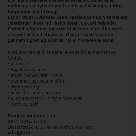
dyrkning. Udstyret er med stativ og luftpumpe, tilslut
luftpumpe klar til brug.
Let at bruge. Fyld med vand, specielt salt og Artemia æg
(medfølger ikke) ind i beholderen. Luk avl beholder.
Forbind luftpumpe og køre 24-48 ventileret. Åbning af
akvariet nederst stophane. Opdræt vand strømmer
gennem sigten og adskiller vand fra levende foder.
Produktionen af dine egne levende foder har mange
fordele:
• parasit fri
• Høj fiber og sund
• Ingen "vandpytter" mere
• Fremmer jagtinstinkt af fisk
• Øger gydning
• Enkel, hurtig og bekvem
• Billig alternativ til frosne fødevarer
• sjovt Yourself
Producentinformation
JBL GmbH & Co. KG
Dieselstraße 3, 67141 Neuhofen, Tyskland
info@jbl.de