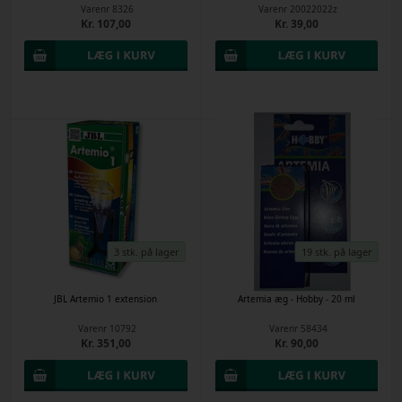
Varenr
8326
Varenr
20022022z
Kr. 107,00
Kr. 39,00
3 stk. på lager
19 stk. på lager
JBL Artemio 1 extension
Artemia æg - Hobby - 20 ml
Varenr
10792
Varenr
58434
Kr. 351,00
Kr. 90,00