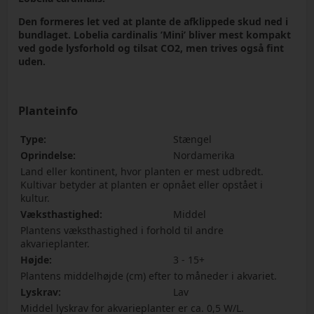
Den formeres let ved at plante de afklippede skud ned i
bundlaget. Lobelia cardinalis ’Mini’ bliver mest kompakt
ved gode lysforhold og tilsat CO2, men trives også fint
uden.
Planteinfo
Type:
Stængel
Oprindelse:
Nordamerika
Land eller kontinent, hvor planten er mest udbredt.
Kultivar betyder at planten er opnået eller opstået i
kultur.
Væksthastighed:
Middel
Plantens væksthastighed i forhold til andre
akvarieplanter.
Højde:
3 - 15+
Plantens middelhøjde (cm) efter to måneder i akvariet.
Lyskrav:
Lav
Middel lyskrav for akvarieplanter er ca. 0,5 W/L.