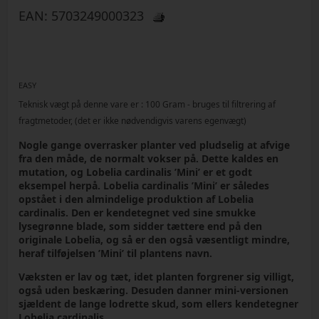
EAN:
5703249000323
EASY
Teknisk vægt på denne vare er :
100
Gram
- bruges til filtrering af
fragtmetoder, (det er ikke nødvendigvis varens egenvægt)
Nogle gange overrasker planter ved pludselig at afvige
fra den måde, de normalt vokser på. Dette kaldes en
mutation, og Lobelia cardinalis ’Mini’ er et godt
eksempel herpå. Lobelia cardinalis ’Mini’ er således
opstået i den almindelige produktion af Lobelia
cardinalis. Den er kendetegnet ved sine smukke
lysegrønne blade, som sidder tættere end på den
originale Lobelia, og så er den også væsentligt mindre,
heraf tilføjelsen ’Mini’ til plantens navn.
Væksten er lav og tæt, idet planten forgrener sig villigt,
også uden beskæring. Desuden danner mini-versionen
sjældent de lange lodrette skud, som ellers kendetegner
Lobelia cardinalis.