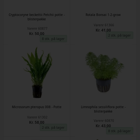
Cryptocoryne beckettii Petchii potte -
Rotala Bonsai 1-2-grow
blisterpakke
Varenr
61366
Varenr
60877
Kr. 41,00
Kr. 50,00
2 stk. på lager
8 stk. på lager
Microsorum pteropus 008 - Potte
Limnophila sessiliflora potte -
blisterpakke
Varenr
61302
Varenr
60870
Kr. 58,00
Kr. 43,00
2 stk. på lager
8 stk. på lager