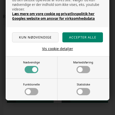
du den bedste oplevelse af vores site. Vælger du kun
nødvendige er der indhold som ikke vises, eks. youtube
videoer.
Læs mere om vore cookie og privatlivspolitik her
Relaterede varer
Googles website om ansvar for virksomhedsdata
Vis cookie detaljer
Nødvendige
Markedsføring
10 stk. på lager
7 stk. på lager
Siccors curved 25 cm fra tropica
Spring Scissors 15 cm fra tropica
Funktionelle
Statistiske
Varenr
60911
Varenr
60912
Kr. 201,00
Kr. 187,00