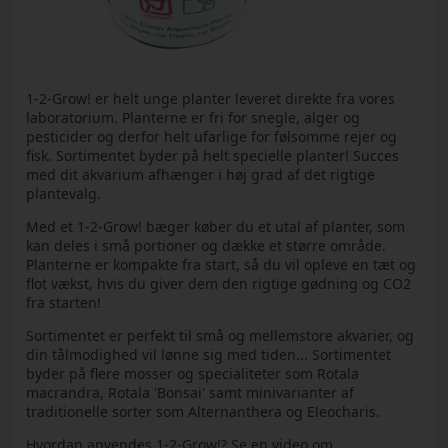
1-2-Grow! er helt unge planter leveret direkte fra vores
laboratorium. Planterne er fri for snegle, alger og
pesticider og derfor helt ufarlige for følsomme rejer og
fisk. Sortimentet byder på helt specielle planter! Succes
med dit akvarium afhænger i høj grad af det rigtige
plantevalg.
Med et 1-2-Grow! bæger køber du et utal af planter, som
kan deles i små portioner og dække et større område.
Planterne er kompakte fra start, så du vil opleve en tæt og
flot vækst, hvis du giver dem den rigtige gødning og CO2
fra starten!
Sortimentet er perfekt til små og mellemstore akvarier, og
din tålmodighed vil lønne sig med tiden... Sortimentet
byder på flere mosser og specialiteter som Rotala
macrandra, Rotala 'Bonsai' samt minivarianter af
traditionelle sorter som Alternanthera og Eleocharis.
Hvordan anvendes 1-2-Grow!? Se en video om