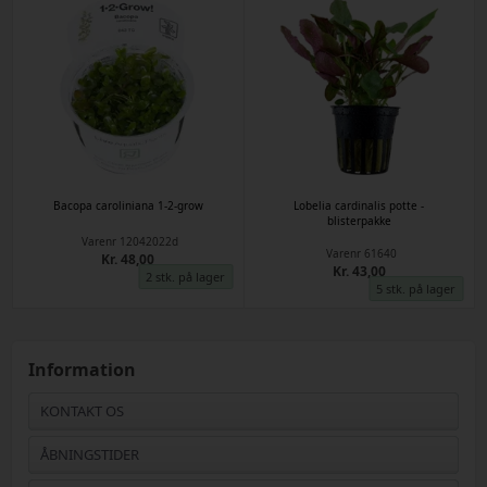
Bacopa caroliniana 1-2-grow
Lobelia cardinalis potte -
blisterpakke
Varenr
12042022d
Varenr
61640
Kr. 48,00
Kr. 43,00
2 stk. på lager
5 stk. på lager
Information
KONTAKT OS
ÅBNINGSTIDER