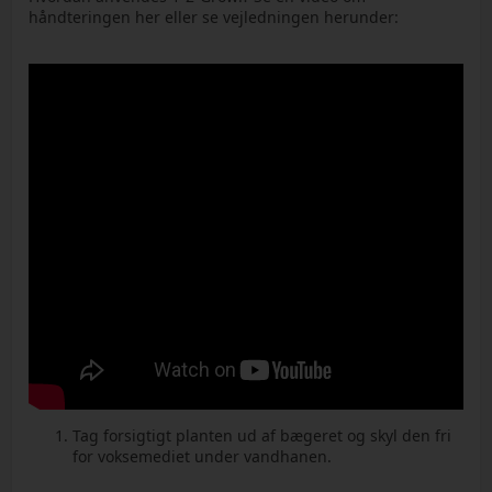
håndteringen her eller se vejledningen herunder:
Tag forsigtigt planten ud af bægeret og skyl den fri
for voksemediet under vandhanen.