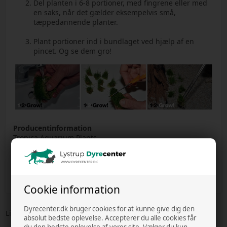
Del planten i 6-8 portioner, med fingrene eller med
en saks, når det gælder eksempelvis små,
tæppedannende planter.
Plant portioner ind i bundlaget ved hjælp af en
pincet. Og se dem gro!
Producentinformation
Tropica Aquarium Plants
Mejlbyvej 200, 8250 Egå, Danmark
tropica@tropica.com
GPSR data - se mere producent info her
Cookie information
Dyrecenter.dk bruger cookies for at kunne give dig den
Lignende varer
absolut bedste oplevelse. Accepterer du alle cookies får