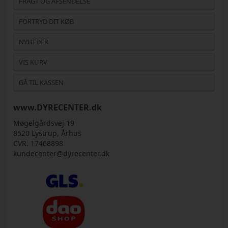
FRAGT OG AFSENDELSE
FORTRYD DIT KØB
NYHEDER
VIS KURV
GÅ TIL KASSEN
www.DYRECENTER.dk
Møgelgårdsvej 19
8520 Lystrup, Århus
CVR. 17468898
kundecenter@dyrecenter.dk