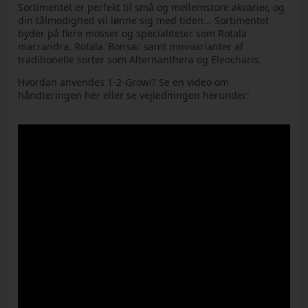
Sortimentet er perfekt til små og mellemstore akvarier, og
din tålmodighed vil lønne sig med tiden... Sortimentet
byder på flere mosser og specialiteter som Rotala
macrandra, Rotala 'Bonsai' samt minivarianter af
traditionelle sorter som Alternanthera og Eleocharis.
Hvordan anvendes 1-2-Grow!? Se en video om
håndteringen her eller se vejledningen herunder: