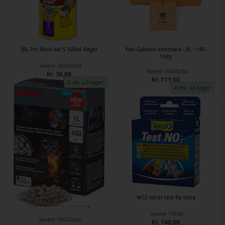
JBL Pro Novo bel S 100ml flager
Yaki Gulerod ostesnack - XL - 140-
160g
Varenr
1032024d
Varenr
1042026b
Kr. 36,00
Kr. 111,00
6 stk. på lager
4 stk. på lager
EHEIM SUBSTRATpro + O2xygen
NO3 nitrat test fra tetra
filtermateriale 1 ltr. 730g
Varenr
10598
Varenr
1042026p
Kr. 140,00