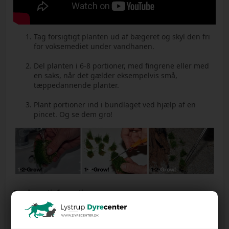
Tag forsigtigt planten ud af bægeret og skyl den fri
for voksemediet under vandhanen.
Del planten i 6-8 portioner, med fingrene eller med
en saks, når det gælder eksempelvis små,
tæppedannende planter.
Plant portioner ind i bundlaget ved hjælp af en
pincet. Og se dem gro!
Producentinformation
Tropica Aquarium Plants
Mejlbyvej 200, 8250 Egå, Danmark
tropica@tropica.com