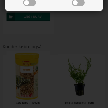
Varenr
60802
Kr. 207,00
Kunder købte også
Sera Raffy I - 1000ml
Bolbitis heudelotii - potte