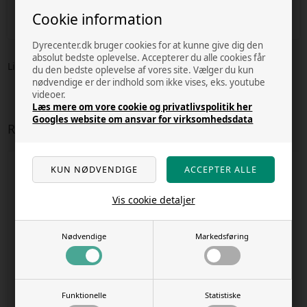
GPSR data - se mere producent info her
Cookie information
Dyrecenter.dk bruger cookies for at kunne give dig den
absolut bedste oplevelse. Accepterer du alle cookies får
Lignende varer
du den bedste oplevelse af vores site. Vælger du kun
nødvendige er der indhold som ikke vises, eks. youtube
videoer.
Læs mere om vore cookie og privatlivspolitik her
Googles website om ansvar for virksomhedsdata
Relaterede varer
Vis cookie detaljer
Nødvendige
Markedsføring
1 stk. på lager
P 30 curved pincet - JBL Pro Scape
Funktionelle
Statistiske
tool