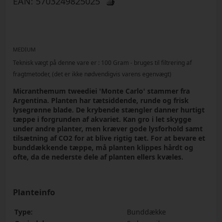
EAN:
5703249825025
MEDIUM
Teknisk vægt på denne vare er :
100
Gram
- bruges til filtrering af
fragtmetoder, (det er ikke nødvendigvis varens egenvægt)
Micranthemum tweediei 'Monte Carlo' stammer fra
Argentina. Planten har tætsiddende, runde og frisk
lysegrønne blade. De krybende stængler danner hurtigt
tæppe i forgrunden af akvariet. Kan gro i let skygge
under andre planter, men kræver gode lysforhold samt
tilsætning af CO2 for at blive rigtig tæt. For at bevare et
bunddækkende tæppe, må planten klippes hårdt og
ofte, da de nederste dele af planten ellers kvæles.
Planteinfo
Type:
Bunddække