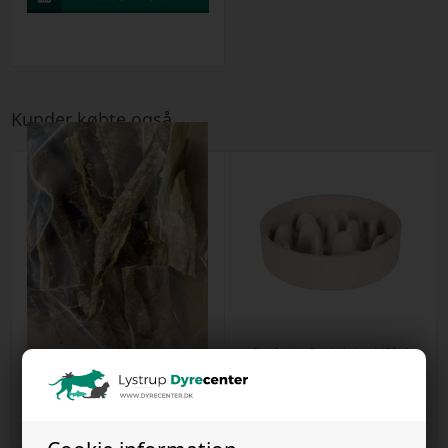
Kunder købte også
Torskeskind Sticks ca.15cm 250g -
Slowfeeder Greni - beige 1490ml
Snackit
Varenr
11012024c
Varenr
1032023a
Kr. 203,00
Kr. 91,00
1 stk. på lager
5 stk. på lager