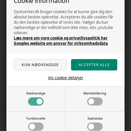
Cookie information
Dyrecenter.dk bruger cookies for at kunne give dig den
absolut bedste oplevelse. Accepterer du alle cookies får
du den bedste oplevelse af vores site. Vælger du kun
nødvendige er der indhold som ikke vises, eks. youtube
videoer.
Læs mere om vore cookie og privatlivspolitik her
Googles website om ansvar for virksomhedsdata
Fløjte acme 210,5 sort
Garden bites fruity dental swirls mix
13 cm - 30stk pakke
Varenr
11959
Varenr
12022022k
Kr. 142,00
Kr. 79,00
Vis cookie detaljer
11 stk. på lager
7 stk. på lager
Nødvendige
Markedsføring
Funktionelle
Statistiske