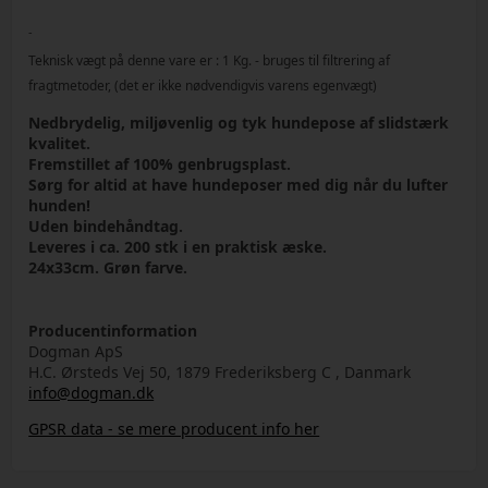
-
Teknisk vægt på denne vare er :
1
Kg.
- bruges til filtrering af
fragtmetoder, (det er ikke nødvendigvis varens egenvægt)
Nedbrydelig, miljøvenlig og tyk hundepose af slidstærk
kvalitet.
Fremstillet af 100% genbrugsplast.
Sørg for altid at have hundeposer med dig når du lufter
hunden!
Uden bindehåndtag.
Leveres i ca. 200 stk i en praktisk æske.
24x33cm. Grøn farve.
Producentinformation
Dogman ApS
H.C. Ørsteds Vej 50, 1879 Frederiksberg C , Danmark
info@dogman.dk
GPSR data - se mere producent info her