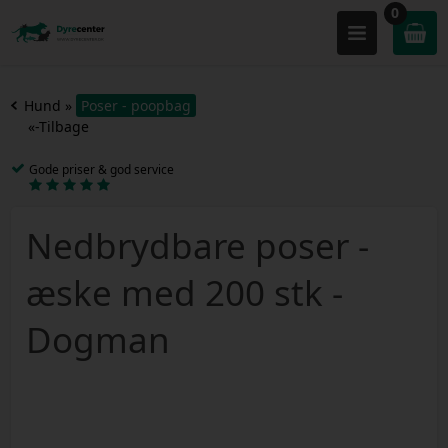
0
Hund
»
Poser - poopbag
«-Tilbage
Gode priser & god service
Nedbrydbare poser -
æske med 200 stk -
Dogman