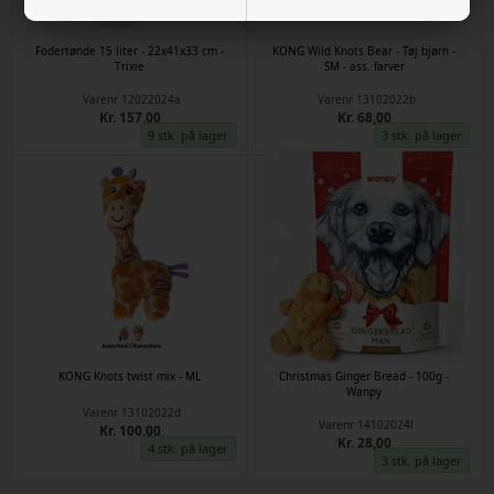
Fodertønde 15 liter - 22x41x33 cm -
KONG Wild Knots Bear - Tøj bjørn -
Trixie
SM - ass. farver
Varenr
12022024a
Varenr
13102022b
Kr. 157,00
Kr. 68,00
9 stk. på lager
3 stk. på lager
KONG Knots twist mix - ML
Christmas Ginger Bread - 100g -
Wanpy
Varenr
13102022d
Varenr
14102024l
Kr. 100,00
Kr. 28,00
4 stk. på lager
3 stk. på lager