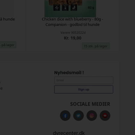
må hunde
Chicken dice with blueberry - 80g -
Companion - godbid til hunde
Varenr
9052022d
Kr. 19,00
. på lager
15 stk. på lager
e
ge
SOCIALE MEDIER