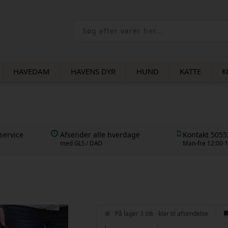
HAVEDAM
HAVENS DYR
HUND
KATTE
K
service
Afsender alle hverdage
Kontakt 505
med GLS / DAO
Man-fre 12:00-
På lager 3 stk - klar til afsendelse