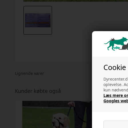
Cookie
Lignende varer
Dyrecenter.d
oplevelse. A
kun nødvendi
Kunder købte også
Læs mere om 
Googles web