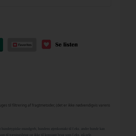
uges til filtrering af fragtmetoder, (det er ikke nødvendigvis varens
t hundetypiske mundgreb, hundens øjenkontakt til f.eks. andre hunde kan
kun til træningsbrug og ikke til konstant brug som f.eks. gå-sele.