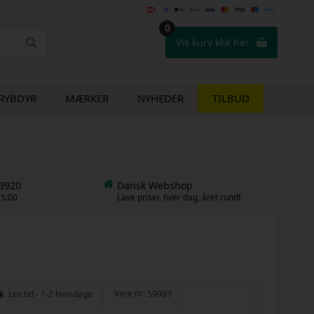
0
Vis kurv klik her
RYBDYR
MÆRKER
NYHEDER
TILBUD
53920
Dansk Webshop
15:00
Lave priser, hver dag, året rundt
Vare nr:
Lev.tid - 1-2 hverdage
59997