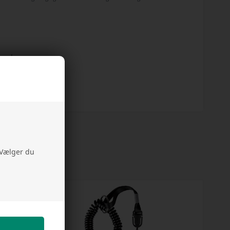
land
er
. Vælger du