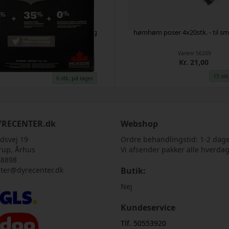
g Range Light & Fit (kylling og
hømhøm poser 4x20stk. - til s
fisk) 11,4kg
Varenr
56209
Varenr
56102
Kr. 21,00
Kr. 600,00
15 stk
6 stk. på lager
RECENTER.dk
Webshop
dsvej 19
Ordre behandlingstid: 1-2 dag
rup, Århus
Vi afsender pakker alle hverda
68898
ter@dyrecenter.dk
Butik:
Nej
Kundeservice
Tlf. 50553920