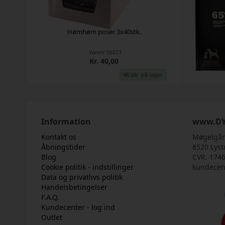
Hømhøm poser 3x40stk.
ACANA Do
Varenr
56023
Kr. 40,00
46 stk. på lager
Information
www.DY
Kontakt os
Møgelgår
Åbningstider
8520 Lyst
Blog
CVR. 174
Cookie politik - indstillinger
kundecen
Data og privatlivs politik
Handelsbetingelser
F.A.Q.
Kundecenter - log ind
Outlet