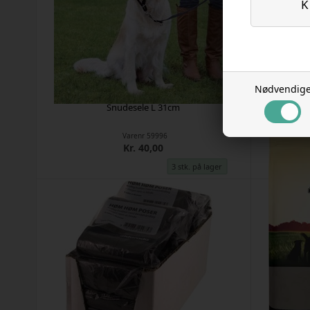
Nødvendig
Snudesele L 31cm
Varenr
59996
Kr. 40,00
3 stk. på lager