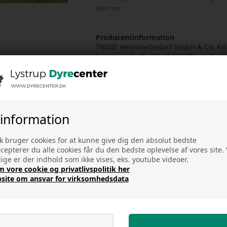
farve: sort
Producentinformation
TRIXIE Heimtierbedarf GmbH & Co. KG
Industriestraße 32 - 24963 Tarp - Tysk
vertrieb@trixie.de
GPSR data - se mere producent info h
 information
k bruger cookies for at kunne give dig den absolut bedste
ccepterer du alle cookies får du den bedste oplevelse af vores site
ge er der indhold som ikke vises, eks. youtube videoer.
vore cookie og privatlivspolitik her
site om ansvar for virksomhedsdata