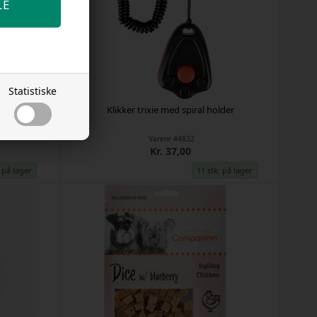
Statistiske
Klikker trixie med spiral holder
Varenr
44832
Kr. 37,00
. på lager
11 stk. på lager