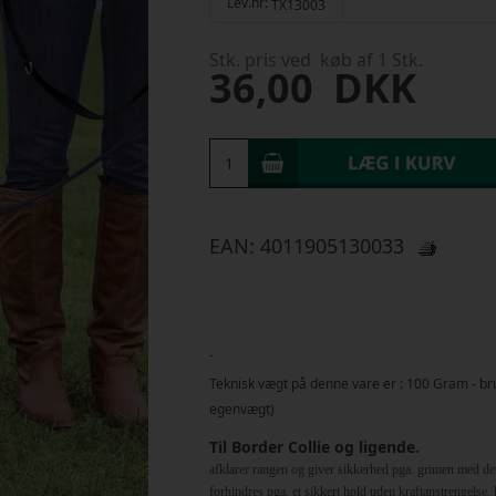
Lev.nr:
TX13003
Stk. pris ved køb af 1 Stk.
36,00
DKK
EAN:
4011905130033
-
Teknisk vægt på denne vare er :
100
Gram
- br
egenvægt)
Til Border Collie og ligende.
afklarer rangen og giver sikkerhed pga. grimen med de
forhindres pga. et sikkert hold uden kraftanstrengelse, 