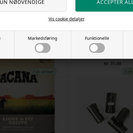
Vis cookie detaljer
e
Markedsføring
Funktionelle
Snudesele L-XL 37cm
Snudesele S 22cm
Varenr
5232
Varenr
60009
Kr. 41,00
Kr. 31,00
3 stk. på lager
3 stk