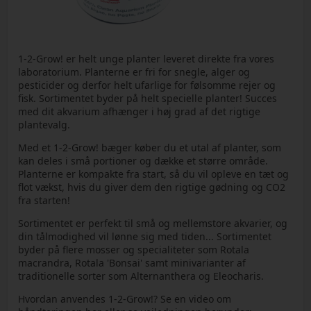
1-2-Grow! er helt unge planter leveret direkte fra vores
laboratorium. Planterne er fri for snegle, alger og
pesticider og derfor helt ufarlige for følsomme rejer og
fisk. Sortimentet byder på helt specielle planter! Succes
med dit akvarium afhænger i høj grad af det rigtige
plantevalg.
Med et 1-2-Grow! bæger køber du et utal af planter, som
kan deles i små portioner og dække et større område.
Planterne er kompakte fra start, så du vil opleve en tæt og
flot vækst, hvis du giver dem den rigtige gødning og CO2
fra starten!
Sortimentet er perfekt til små og mellemstore akvarier, og
din tålmodighed vil lønne sig med tiden... Sortimentet
byder på flere mosser og specialiteter som Rotala
macrandra, Rotala 'Bonsai' samt minivarianter af
traditionelle sorter som Alternanthera og Eleocharis.
Hvordan anvendes 1-2-Grow!? Se en video om