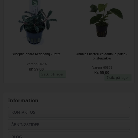
Bucephalandra Kedagang - Potte
Anubias barteri caladiifolia potte -
blisterpakke
Varenr
61616
Varenr
60879
Kr. 59,00
Kr. 55,00
5 stk. på lager
7 stk. på lager
Information
KONTAKT OS
ÅBNINGSTIDER
BLOG