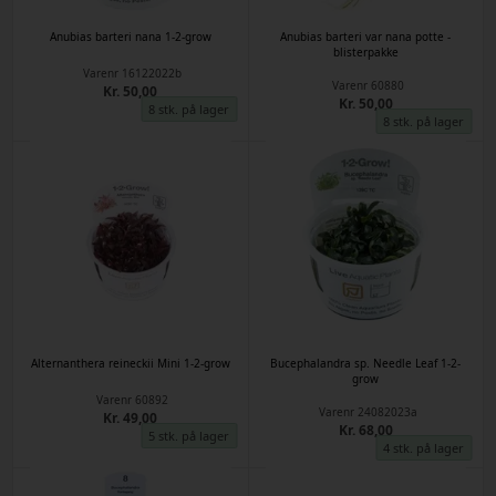
Anubias barteri nana 1-2-grow
Anubias barteri var nana potte -
blisterpakke
Varenr
16122022b
Varenr
60880
Kr. 50,00
Kr. 50,00
8 stk. på lager
8 stk. på lager
Alternanthera reineckii Mini 1-2-grow
Bucephalandra sp. Needle Leaf 1-2-
grow
Varenr
60892
Varenr
24082023a
Kr. 49,00
Kr. 68,00
5 stk. på lager
4 stk. på lager