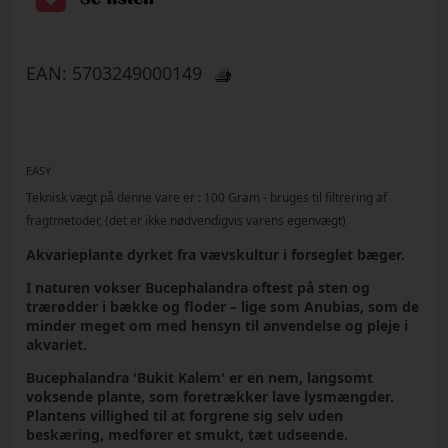
EAN:
5703249000149
EASY
Teknisk vægt på denne vare er :
100
Gram
- bruges til filtrering af
fragtmetoder, (det er ikke nødvendigvis varens egenvægt)
Akvarieplante dyrket fra vævskultur i forseglet bæger.
I naturen vokser Bucephalandra oftest på sten og
trærødder i bække og floder – lige som Anubias, som de
minder meget om med hensyn til anvendelse og pleje i
akvariet.
Bucephalandra 'Bukit Kalem' er en nem, langsomt
voksende plante, som foretrækker lave lysmængder.
Plantens villighed til at forgrene sig selv uden
beskæring, medfører et smukt, tæt udseende.