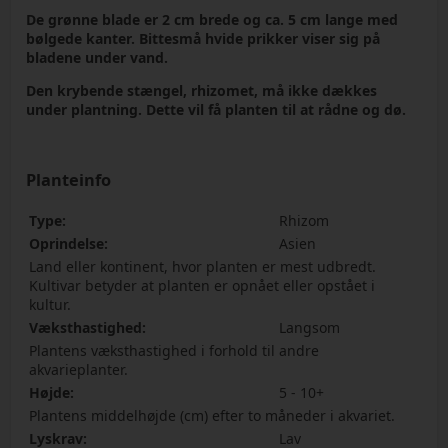
De grønne blade er 2 cm brede og ca. 5 cm lange med
bølgede kanter. Bittesmå hvide prikker viser sig på
bladene under vand.
Den krybende stængel, rhizomet, må ikke dækkes
under plantning. Dette vil få planten til at rådne og dø.
Planteinfo
Type:
Rhizom
Oprindelse:
Asien
Land eller kontinent, hvor planten er mest udbredt.
Kultivar betyder at planten er opnået eller opstået i
kultur.
Væksthastighed:
Langsom
Plantens væksthastighed i forhold til andre
akvarieplanter.
Højde:
5 - 10+
Plantens middelhøjde (cm) efter to måneder i akvariet.
Lyskrav:
Lav