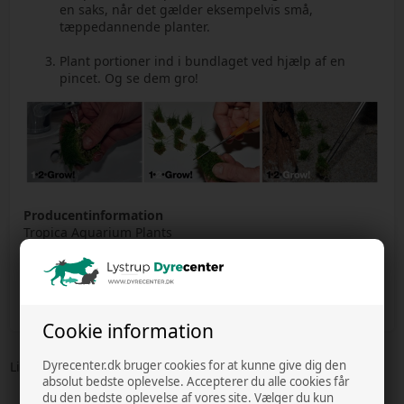
en saks, når det gælder eksempelvis små,
tæppedannende planter.
Plant portioner ind i bundlaget ved hjælp af en
pincet. Og se dem gro!
Producentinformation
Tropica Aquarium Plants
Mejlbyvej 200, 8250 Egå, Danmark
tropica@tropica.com
GPSR data - se mere producent info her
Cookie information
Dyrecenter.dk bruger cookies for at kunne give dig den
Lignende varer
absolut bedste oplevelse. Accepterer du alle cookies får
du den bedste oplevelse af vores site. Vælger du kun