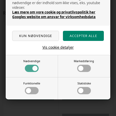
nødvendige er der indhold som ikke vises, eks. youtube
videoer.
Læs mere om vore cookie og privatlivspolitik her
Relaterede varer
Googles website om ansvar for virksomhedsdata
Vis cookie detaljer
10 stk. på lager
7 stk. på lager
Nødvendige
Markedsføring
Siccors curved 25 cm fra tropica
Spring Scissors 15 cm fra tropica
Varenr
60911
Varenr
60912
Funktionelle
Statistiske
Kr. 201,00
Kr. 187,00