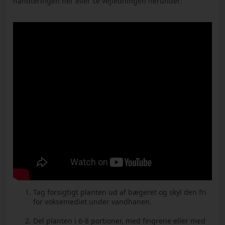
håndteringen her eller se vejledningen herunder:
Tag forsigtigt planten ud af bægeret og skyl den fri
for voksemediet under vandhanen.
Del planten i 6-8 portioner, med fingrene eller med